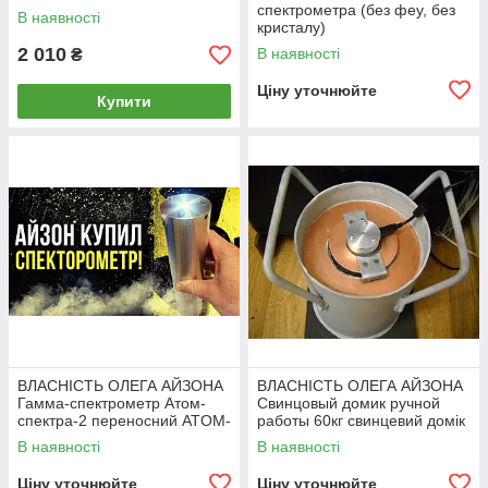
спектрометра (без феу, без
В наявності
кристалу)
2 010
В наявності
₴
Ціну уточнюйте
Купити
ВЛАСНІСТЬ ОЛЕГА АЙЗОНА
ВЛАСНІСТЬ ОЛЕГА АЙЗОНА
Гамма-спектрометр Атом-
Свинцовый домик ручной
спектра-2 переносний ATOM-
работы 60кг свинцевий домік
SCAN
будиночок будинок
В наявності
В наявності
Ціну уточнюйте
Ціну уточнюйте