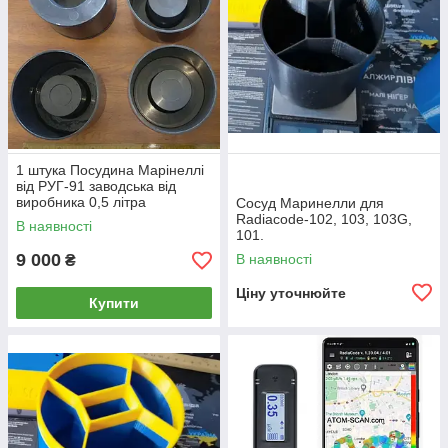
1 штука Посудина Марінеллі
від РУГ-91 заводська від
виробника 0,5 літра
Сосуд Маринелли для
Radiacode-102, 103, 103G,
В наявності
101.
9 000
В наявності
₴
Ціну уточнюйте
Купити