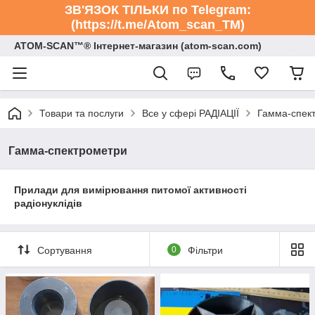
ЗВ'ЯЗОК ТІЛЬКИ по Telegram:
(https://t.me/Atom_scan_TM)
ATOM-SCAN™® Інтернет-магазин (atom-scan.com)
Товари та послуги
Все у сфері РАДІАЦІЇ
Гамма-спек
Гамма-спектрометри
Прилади для вимірювання питомої активності
радіонуклідів
Сортування
0
Фільтри