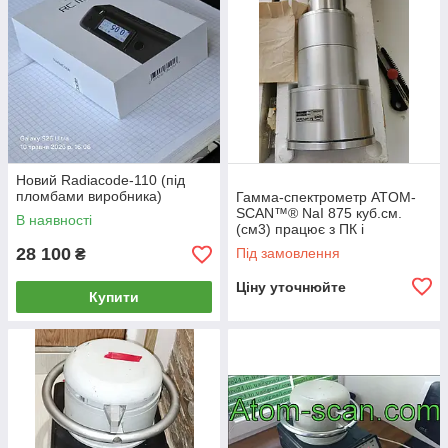
Новий Radiacode-110 (під
пломбами виробника)
Гамма-спектрометр ATOM-
SCAN™® NaI 875 куб.см.
В наявності
(см3) працює з ПК і
смартфонами
28 100
Під замовлення
₴
Ціну уточнюйте
Купити