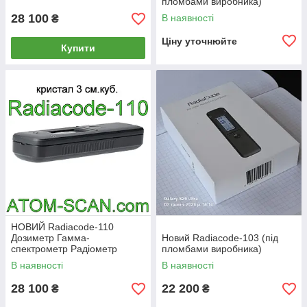
пломбами виробника)
28 100
В наявності
₴
Ціну уточнюйте
Купити
НОВИЙ Radiacode-110
Дозиметр Гамма-
Новий Radiacode-103 (під
спектрометр Радіометр
пломбами виробника)
Сцинтилятор SKU:RC110 CsI
В наявності
В наявності
8.4% ±0.3% FWH
28 100
22 200
₴
₴