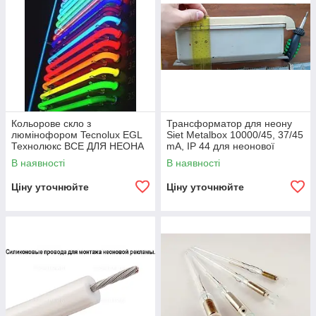
Кольорове скло з
Трансформатор для неону
люмінофором Tecnolux EGL
Siet Metalbox 10000/45, 37/45
Технолюкс ВСЕ ДЛЯ НЕОНА
mA, IP 44 для неонової
неонова реклама неонові
реклами неонових ламп ДЛЯ
В наявності
В наявності
вивіски газ неон К4
НЕОНА
Ціну уточнюйте
Ціну уточнюйте