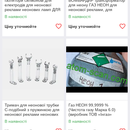
Ізолятори силіконові для
БОМБАРДИР трансформатор
електродів для неонової
для неону ГАЗ НЕОН для
реклами неонових ламп ДЛЯ
неонової реклами, для
НЕОНА
виготовлення неонових ламп
В наявності
В наявності
ДЛЯ НЕОНА
Ціну уточнюйте
Ціну уточнюйте
Тримач для неонової трубки
Газ НЕОН 99,9999 %
С-подібний з пружинкою для
(Чистота газу Марка 6.0)
неонової реклами неонових
(виробник ТОВ «Iнгаз»
ламп ДЛЯ НЕОНА
м.Маріуполь)
В наявності
В наявності