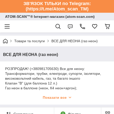
ЗВ'ЯЗОК ТІЛЬКИ по Telegram:
(https://t.me/Atom_scan_TM)
ATOM-SCAN™® Інтернет-магазин (atom-scan.com)
Товари та послуги
ВСЕ ДЛЯ НЕОНА (газ неон)
ВСЕ ДЛЯ НЕОНА (газ неон)
РОЗПРОДАЖ! (+380981705630) Все для неону:
Трансформатори, трубки, електроди, супорти, ізолятори,
високовольтний кабель, газ, та багато іншого
Клапан "В" (для баллона 12 л.)
Газ неон в баллоне (неон, К4 неон+аргон);
Горелки в ассортименте;
Показати все
Трансформаторы для неона
Стекло с люминофором
Бессвинцовые трубки TECNOLUX
Сортування
0
Фільтри