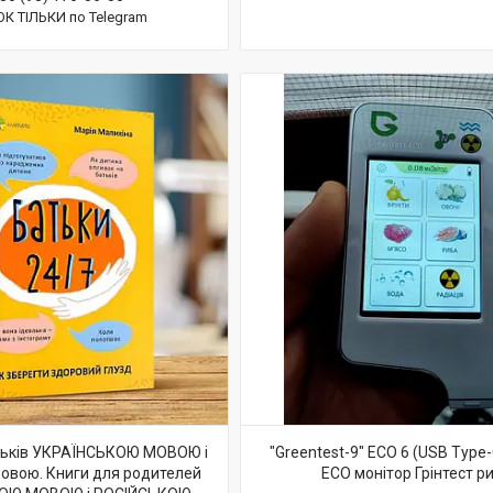
ОК ТІЛЬКИ по Telegram
тьків УКРАЇНСЬКОЮ МОВОЮ і
"Greentest-9" ECO 6 (USB Type-
мовою. Книги для родителей
ECO монітор Грінтест р