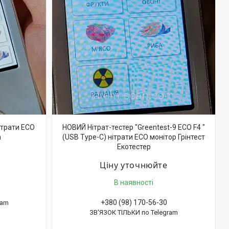
нітрати ECO
НОВИЙ Нітрат-тестер "Greentest-9 ECO F4 "
а
(USB Type-C) нітрати ECO монітор Грінтест
Екотестер
Ціну уточнюйте
В наявності
+380 (98) 170-56-30
ram
ЗВ'ЯЗОК ТІЛЬКИ по Telegram