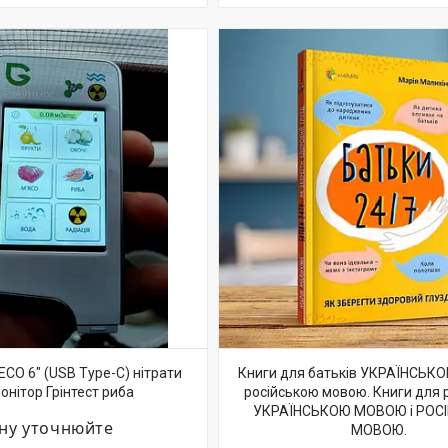
 ECO 6" (USB Type-C) нітрати
Книги для батьків УКРАЇНСЬК
онітор Грінтест риба
російською мовою. Книги для 
УКРАЇНСЬКОЮ МОВОЮ і РОС
іну уточнюйте
МОВОЮ.