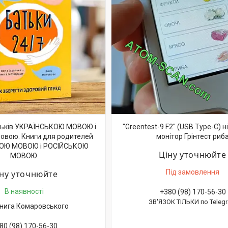
тьків УКРАЇНСЬКОЮ МОВОЮ і
"Greentest-9 F2" (USB Type-C) 
мовою. Книги для родителей
монітор Грінтест риб
ОЮ МОВОЮ і РОСІЙСЬКОЮ
Ціну уточнюйте
МОВОЮ.
Під замовлення
іну уточнюйте
В наявності
+380 (98) 170-56-30
ЗВ'ЯЗОК ТІЛЬКИ по Teleg
нига Комаровського
80 (98) 170-56-30