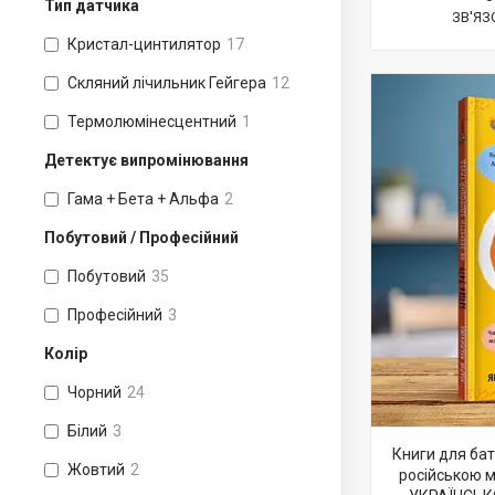
Тип датчика
ЗВ'ЯЗ
Кристал-цинтилятор
17
Скляний лічильник Гейгера
12
Термолюмінесцентний
1
Детектує випромінювання
Гама + Бета + Альфа
2
Побутовий / Професійний
Побутовий
35
Професійний
3
Колір
Чорний
24
Білий
3
Книги для ба
Жовтий
2
російською 