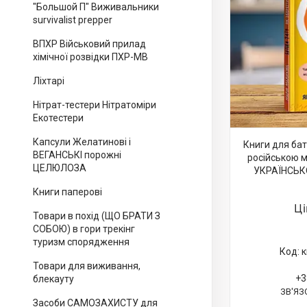
"Большой П" Виживальники
survivalist prepper
ВПХР Військовий прилад
хімічної розвідки ПХР-МВ
Ліхтарі
Нітрат-тестери Нітратоміри
Екотестери
Капсули Желатинові і
Книги для ба
ВЕГАНСЬКІ порожні
російською 
ЦЕЛЮЛОЗА
УКРАЇНСЬК
Книги паперові
Ц
Товари в похід (ЩО БРАТИ З
СОБОЮ) в гори трекінг
туризм спорядження
к
Товари для виживання,
+3
блекауту
ЗВ'ЯЗ
Засоби САМОЗАХИСТУ для