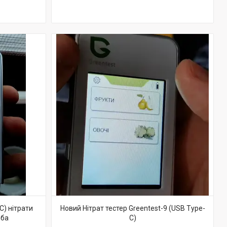
C) нітрати
Новий Нітрат тестер Greentest-9 (USB Type-
иба
C)