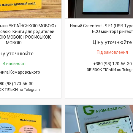
тьків УКРАЇНСЬКОЮ МОВОЮ і
Новий Greentest - 9 F1 (USB Typ
мовою. Книги для родителей
ECO монітор Грінтест
ОЮ МОВОЮ і РОСІЙСЬКОЮ
Ціну уточнюйте
МОВОЮ.
Під замовлення
іну уточнюйте
В наявності
+380 (98) 170-56-30
ЗВ'ЯЗОК ТІЛЬКИ по Teleg
нига Комаровського
80 (98) 170-56-30
ОК ТІЛЬКИ по Telegram