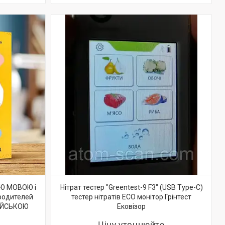
ОЮ МОВОЮ і
Нітрат тестер "Greentest-9 F3" (USB Type-C)
родителей
тестер нітратів ECO монітор Грінтест
ІЙСЬКОЮ
Ековізор
Ціну уточнюйте