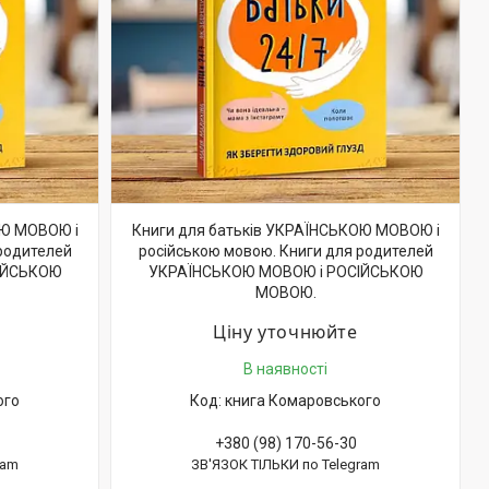
ОЮ МОВОЮ і
Книги для батьків УКРАЇНСЬКОЮ МОВОЮ і
родителей
російською мовою. Книги для родителей
ІЙСЬКОЮ
УКРАЇНСЬКОЮ МОВОЮ і РОСІЙСЬКОЮ
МОВОЮ.
Ціну уточнюйте
В наявності
ого
книга Комаровського
+380 (98) 170-56-30
ram
ЗВ'ЯЗОК ТІЛЬКИ по Telegram