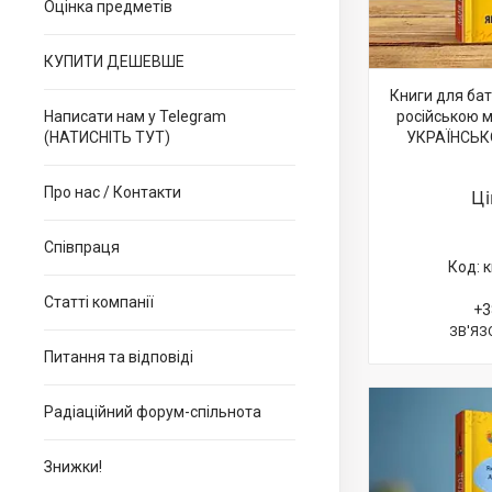
Оцінка предметів
КУПИТИ ДЕШЕВШЕ
Книги для ба
Написати нам у Telegram
російською 
(НАТИСНІТЬ ТУТ)
УКРАЇНСЬК
Про нас / Контакти
Ц
Співпраця
к
Статті компанії
+3
ЗВ'ЯЗ
Питання та відповіді
Радіаційний форум-спільнота
Знижки!