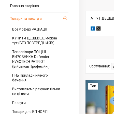
Головна сторінка
А ТУТ ДЕШЕ
Товари та послуги
Все у сфері РАДІАЦІЇ
КУПИТИ ДЕШЕВШЕ можна
тут (БЕЗ ПОСЕРЕДНИКІВ)
Тепловізори ПО ЦІНІ
ВИРОБНИКА Defender
NVECTECH PATRIOT
(Військові Професійні)
ПНБ Прилади нічного
бачення
Топ
Виставляємо рахунок тільки
на ці лоти
Послуги
Товари для БП НС ЧП