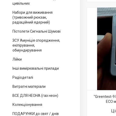
цивільних
Набори для виживання
(тривожний рюкзак,
радіаційний ядерний)
Пістолети Сигнальні Шумові
ЗСУ Амуніція спорядження,
екіпірування,
обмундирування
Лійки
Інші вимірювальні прилади
Радіодеталі
Витратні матеріали
ВСЕ ДЛЯ НЕОНА (газ неон)
"Greentest-9
ECO м
Колекціонування
Ц
ПОДАРУНКИ до свят / днів