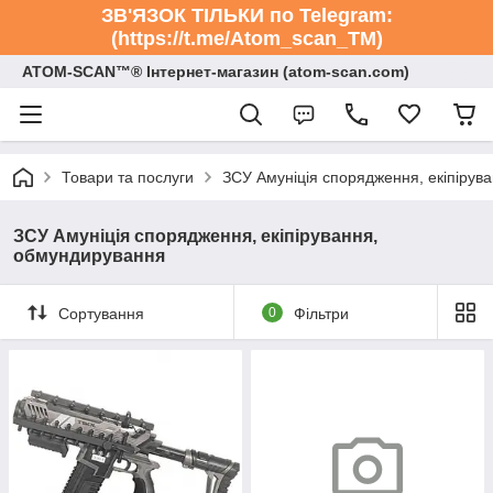
ЗВ'ЯЗОК ТІЛЬКИ по Telegram:
(https://t.me/Atom_scan_TM)
ATOM-SCAN™® Інтернет-магазин (atom-scan.com)
Товари та послуги
ЗСУ Амуніція спорядження, екіпірув
ЗСУ Амуніція спорядження, екіпірування,
обмундирування
Сортування
0
Фільтри