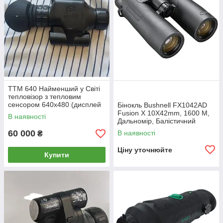
TTM 640 Найменший у Світі
тепловізор з тепловим
сенсором 640x480 (дисплей
Бінокль Bushnell FX1042AD
1280x960)кут огляду
Fusion X 10X42mm, 1600 М,
В наявності
23,2x17,4градуси ТТМ 640
Дальномір, Балістичний
ТТМ 640 ттм
калькулятор ц: чорний black
60 000
В наявності
₴
Ціну уточнюйте
Купити