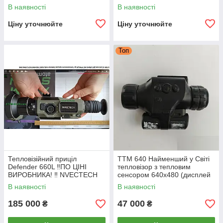
В наявності
В наявності
Ціну уточнюйте
Ціну уточнюйте
Топ
Тепловізійний приціл
TTM 640 Найменший у Світі
Defender 660L ‼️ПО ЦІНІ
тепловізор з тепловим
ВИРОБНИКА! ‼️ NVECTECH
сенсором 640x480 (дисплей
PATRIOT-2 ціна виробника!
1280x960)кут огляду
В наявності
В наявності
23,2x17,4градуси ТТМ 640
ТТМ 640 ттм
185 000
47 000
₴
₴