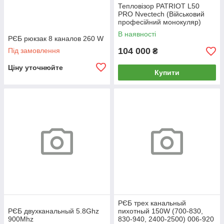
Тепловізор PATRIOT L50
PRO Nvectech (Військовий
професійний монокуляр)
В наявності
РЄБ рюкзак 8 каналов 260 W
104 000
Під замовлення
₴
Ціну уточнюйте
Купити
РЄБ трех канальный
РЄБ двухканальный 5.8Ghz
пихотный 150W (700-830,
900Mhz
830-940, 2400-2500) 006-920