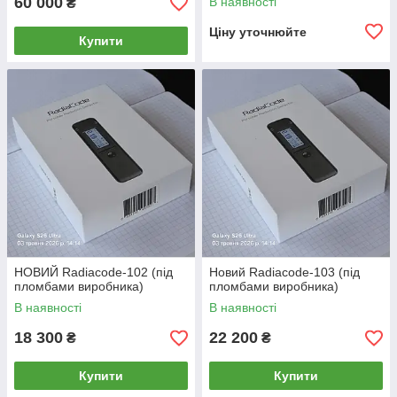
60 000
В наявності
₴
Nvectech Nvec панорамний
ПНБ квадро ПНВ
Ціну уточнюйте
Купити
НОВИЙ Radiacode-102 (під
Новий Radiacode-103 (під
пломбами виробника)
пломбами виробника)
В наявності
В наявності
18 300
22 200
₴
₴
Купити
Купити