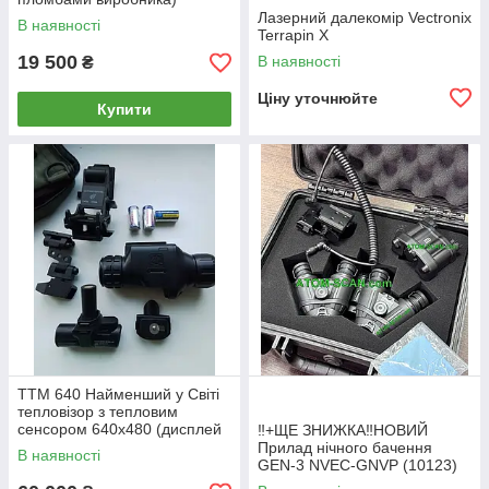
Лазерний далекомір Vectronix
В наявності
Terrapin X
19 500
В наявності
₴
Ціну уточнюйте
Купити
TTM 640 Найменший у Світі
тепловізор з тепловим
сенсором 640x480 (дисплей
‼️+ЩЕ ЗНИЖКА‼️НОВИЙ
1280x960)кут огляду
Прилад нічного бачення
В наявності
23,2x17,4градуси ТТМ 640
GEN-3 NVEC-GNVP (10123)
ТТМ 640 ттм
NVECTech NVEC-GNVP