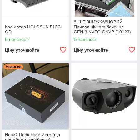
‼️+ЩЕ ЗНИЖКА‼️НОВИЙ
Коліматор HOLOSUN 512C-
Прилад нічного бачення
GD
GEN-3 NVEC-GNVP (10123)
NVECTech NVEC-GNVP
В наявності
В наявності
Nvectech Nvec панорамний
ПНБ квадро ПНВ
Ціну уточнюйте
Ціну уточнюйте
Новинка
Новий Radiacode-Zero (під
пломбами виробника)