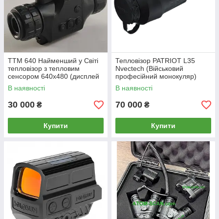
TTM 640 Найменший у Світі
Тепловізор PATRIOT L35
тепловізор з тепловим
Nvectech (Військовий
сенсором 640x480 (дисплей
професійний монокуляр)
1280x960)кут огляду
В наявності
В наявності
23,2x17,4градуси ТТМ 640
ТТМ 640 ттм
30 000
70 000
₴
₴
Купити
Купити