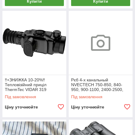
Купити
Купити
‼️+ЗНИЖКА 10-20%‼️
Рєб 4-х канальный
Тепловізійний приціл
NVECTECH 750-850, 840-
ThermTec VIDAR 319
950, 900-1100, 2400-2500,
Тепловізійний прилад
240 W 006-994
Під замовлення
Під замовлення
тепловізор
Ціну уточнюйте
Ціну уточнюйте