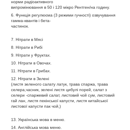
норми радіоактивного
випромінювання в 50 і 120 мікро Рентген/на годину.
Функція регулюєма (3 режими гучності) озвучування
гамма-квантів і бета-
частинок.
Нітрати в Мясі
Нітрати в Рибі
Нітрати у Фруктах.
Нітрати в Овочах.
Нітрати в Грибах.
Нітрати в Зелені
(листя зеленого салату латук, трава спаржа, трава
селера,часник, зелені листя цибулі порей, салат з
селери -спаржевий салат, листовий чой сум, листовий
гай лан, листя пекінської капусти, листя китайської
листової капусти пак чой,)
Українська мова в меню.
Англійська мова меню.