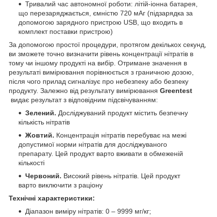
Тривалий час автономної роботи: літій-іонна батарея,
що перезаряджається, ємністю 720 мАг (підзарядка за
допомогою зарядного пристрою USB, що входить в
комплект поставки пристрою)
За допомогою простої процедури, протягом декількох секунд,
ви зможете точно визначити рівень концентрації нітратів в
тому чи іншому продукті на вибір. Отримане значення в
результаті вимірювання порівнюється з граничною дозою,
після чого прилад сигналізує про небезпеку або безпеку
продукту. Залежно від результату вимірювання
Greentest
видає результат з відповідним підсвічуванням:
Зелений.
Досліджуваний продукт містить безпечну
кількість нітратів
Жовтий.
Концентрація нітратів перебуває на межі
допустимої норми нітратів для досліджуваного
препарату. Цей продукт варто вживати в обмеженій
кількості
Червоний.
Високий рівень нітратів. Цей продукт
варто виключити з раціону
Технічні характеристики:
Діапазон виміру нітратів: 0 – 9999 мг/кг;