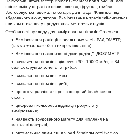
Побутовий нітрат-тестер Anmez Greentest призначений для
оцінки вмісту нітратів в свіжих овочах, фруктах, грибах.
Застосовується вдома, на базарі, дачі тощо. Живиться від
вбудованого акумулятора. Вимірювання нітратів здійснюється
шляхом втикання у продукт двох металевих щупів.
Особливості приладу для вимірювання нітратів Greentest:
Вимірювання радіації в реальному часі - РАДІОМЕТР,
(гамма +частково бета випромінювання)
Вимірювання накопиченої дози радіації -ДОЗИМЕТР.
визначення нітратів в діапазоні 30...10000 мг/кг, в 64
овочах фруктах зелень та грибах;
визначення нітратів в мясі;
визначення нітратів в рибі;
просте управління через сенсорний touch-screen
екран;
цифрова і кольорова індикація результату
вимірювання;
наявність вбудованого магніту для чіпляння на
металеві поверхні;
автоматичне вимкнення у разі бездіяльності (час до