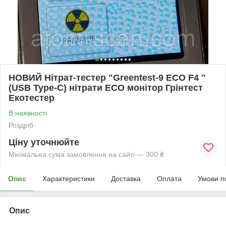
НОВИЙ Нітрат-тестер "Greentest-9 ECO F4 "
(USB Type-C) нітрати ECO монітор Грінтест
Екотестер
В наявності
Роздріб
Ціну уточнюйте
Мінімальна сума замовлення на сайті — 300 ₴
Опис
Характеристики
Доставка
Оплата
Умови п
Опис