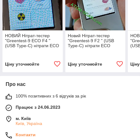
НОВИЙ Нітрат-тестер
Новий Нітрат-тестер
НОВИ
"Greentest-9 ECO F4 "
"Greentest-9 F2 " (USB
"Gre
(USB Type-C) нітрати ECO
Type-C) нітрати ECO
(USB
монітор Грінтест
монітор Грінтест
моні
Екотестер
Екотестер
Екот
Ціну уточнюйте
Ціну уточнюйте
Цін
Про нас
100% позитивних з 6 відгуків за рік
Працює з 24.06.2023
м. Київ
Київ, Україна
Контакти