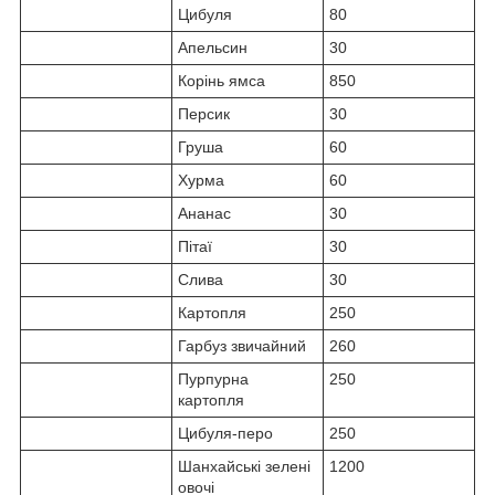
Цибуля
80
Апельсин
30
Корінь ямса
850
Персик
30
Груша
60
Хурма
60
Ананас
30
Пітаї
30
Слива
30
Картопля
250
Гарбуз звичайний
260
Пурпурна
250
картопля
Цибуля-перо
250
Шанхайські зелені
1200
овочі