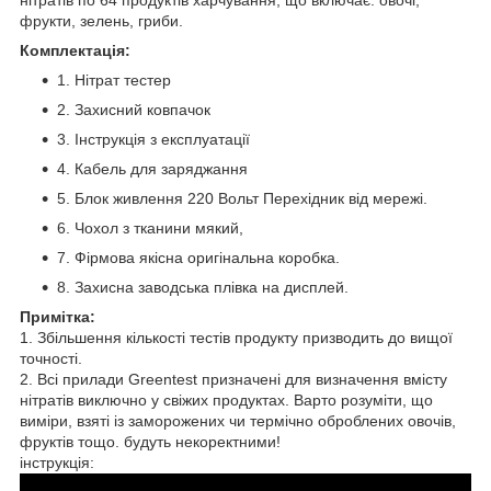
фрукти, зелень, гриби.
Комплектація:
1. Нітрат тестер
2. Захисний ковпачок
3. Інструкція з експлуатації
4. Кабель для заряджання
5. Блок живлення 220 Вольт Перехідник від мережі.
6. Чохол з тканини мякий,
7. Фірмова якісна оригінальна коробка.
8. Захисна заводська плівка на дисплей.
Примітка:
1. Збільшення кількості тестів продукту призводить до вищої
точності.
2. Всі прилади Greentest призначені для визначення вмісту
нітратів виключно у свіжих продуктах. Варто розуміти, що
виміри, взяті із заморожених чи термічно оброблених овочів,
фруктів тощо. будуть некоректними!
інструкція: