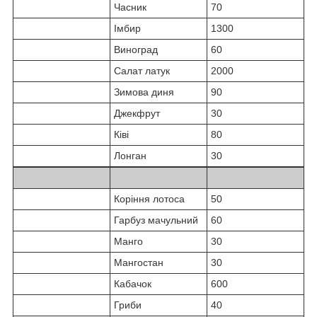
Часник
70
Імбир
1300
Виноград
60
Салат латук
2000
Зимова диня
90
Джекфрут
30
Ківі
80
Лонган
30
Коріння лотоса
50
Гарбуз мачульний
60
Манго
30
Мангостан
30
Кабачок
600
Гриби
40