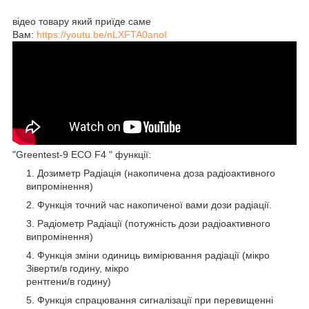
відео товару який приїде саме
Вам:
https://youtu.be/nLXFTA0anoI
"Greentest-9 ECO F4 " функції:
Дозиметр Радіація (накопичена доза радіоактивного
випромінення)
Функція точний час накопиченої вами дози радіації.
Радіометр Радіації (потужність дози радіоактивного
випромінення)
Функція зміни одиниць вимірювання радіації (мікро
Зіверти/в годину, мікро
рентгени/в годину)
Функція спрацювання сигналізації при перевищенні