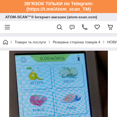
ЗВ'ЯЗОК ТІЛЬКИ по Telegram:
(https://t.me/Atom_scan_TM)
ATOM-SCAN™® Інтернет-магазин (atom-scan.com)
Товари та послуги
Резервна сторінка товарів 4
НОВИЙ