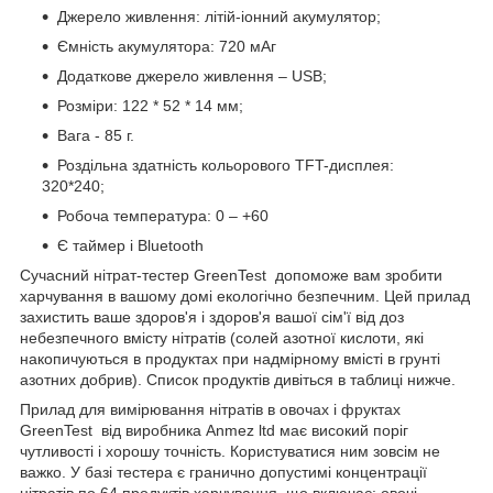
Джерело живлення: літій-іонний акумулятор;
Ємність акумулятора: 720 мАг
Додаткове джерело живлення – USB;
Розміри: 122 * 52 * 14 мм;
Вага - 85 г.
Роздільна здатність кольорового TFT-дисплея:
320*240;
Робоча температура: 0 – +60
Є таймер і Bluetooth
Сучасний нітрат-тестер GreenTest допоможе вам зробити
харчування в вашому домі екологічно безпечним. Цей прилад
захистить ваше здоров'я і здоров'я вашої сім'ї від доз
небезпечного вмісту нітратів (солей азотної кислоти, які
накопичуються в продуктах при надмірному вмісті в грунті
азотних добрив). Список продуктів дивіться в таблиці нижче.
Прилад для вимірювання нітратів в овочах і фруктах
GreenTest від виробника Anmez ltd має високий поріг
чутливості і хорошу точність. Користуватися ним зовсім не
важко. У базі тестера є гранично допустимі концентрації
нітратів по 64 продуктів харчування, що включає: овочі,