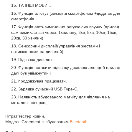
ТА ІНШІ МОВИ...
Функція Блютуз (звязок зі смартфоном +додаток для
смартфонів.
Функція авто-вимкнення регулююча вручну (прилад
сам вимикається через: 1хвилину, 3хв, 5хв, 10хв, 15хв,
20хв, 30 хвилин)
Сенсорний дисплей(управління жестами і
натисканнями на дисплей).
Підсвітка дисплею.
Функція погасити підсвітку дисплею але щоб прилад
далі був увімкнутий і
продовжував працювати.
Зарядка сучасний USB Type-C.
Наявність вбудованого магніту для чіпляння на
металеві поверхні;
Нітрат тестер новий.
Модель Greentest з вбудованим
Bluetooth
.