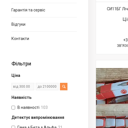
СИ11БГ Лі
Гарантія та сервіс
Ц
Відгуки
Контакти
+3
ЗВ'ЯЗ
Фільтри
Ціна
Наявність
В наявності
103
Детектує випромінювання
Гама + Бета + Альфа
21