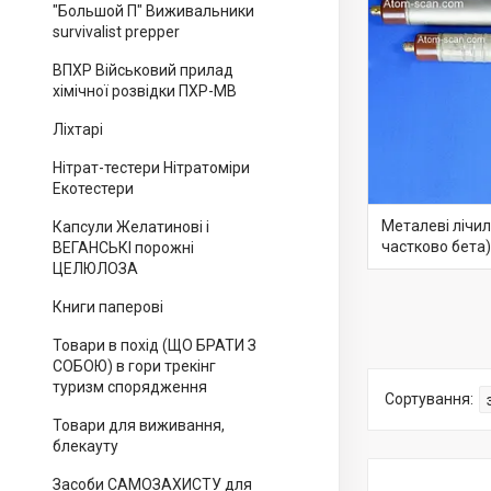
"Большой П" Виживальники
survivalist prepper
ВПХР Військовий прилад
хімічної розвідки ПХР-МВ
Ліхтарі
Нітрат-тестери Нітратоміри
Екотестери
Металеві лічил
Капсули Желатинові і
частково бета)
ВЕГАНСЬКІ порожні
ЦЕЛЮЛОЗА
Книги паперові
Товари в похід (ЩО БРАТИ З
СОБОЮ) в гори трекінг
туризм спорядження
Товари для виживання,
блекауту
Засоби САМОЗАХИСТУ для