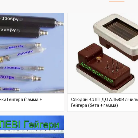
ики Гейгера (гамма +
Слюдяні-СЛІПІ ДО АЛЬФИ лічил
Гейгера (бета + гамма)