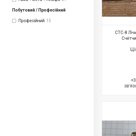
Побутовий / Професійний
Професійний
15
СТС-8 Ліч
Счётчи
Ц
+3
ЗВ'ЯЗ