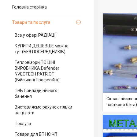
Головна сторінка
Товари та послуги
Все у сфері РАДІАЦІЇ
КУПИТИ ДЕШЕВШЕ можна
тут (БЕЗ ПОСЕРЕДНИКІВ)
Тепловізори ПО ЦІНІ
ВИРОБНИКА Defender
NVECTECH PATRIOT
(Військові Професійні)
ПНБ Прилади нічного
бачення
Скляні лічильн
частково бета)
Виставляємо рахунок тільки
на ці лоти
Послуги
Товари для БП НС ЧП