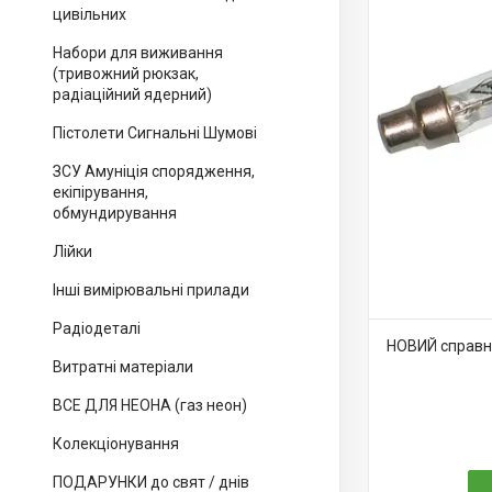
цивільних
Набори для виживання
(тривожний рюкзак,
радіаційний ядерний)
Пістолети Сигнальні Шумові
ЗСУ Амуніція спорядження,
екіпірування,
обмундирування
Лійки
Інші вимірювальні прилади
Радіодеталі
НОВИЙ справни
Витратні матеріали
ВСЕ ДЛЯ НЕОНА (газ неон)
Колекціонування
ПОДАРУНКИ до свят / днів