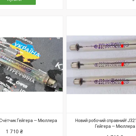
 Счётчик Гейгера — Мюллера
Новий робочий справний! J32
Гейгера — Мюллера
1 710 ₴