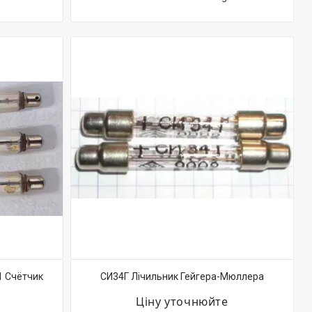
1 Счётчик
СИ34Г Лічильник Гейгера-Мюллера
Ціну уточнюйте