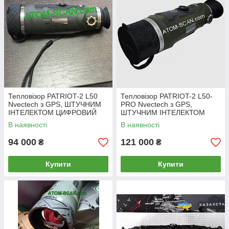
Тепловізор PATRIOT-2 L50
Тепловізор PATRIOT-2 L50-
Nvectech з GPS, ШТУЧНИМ
PRO Nvectech з GPS,
ІНТЕЛЕКТОМ ЦИФРОВИЙ
ШТУЧНИМ ІНТЕЛЕКТОМ
КОМПАС НАВІГАЦІЯ
ЦИФРОВИЙ КОМПАС
В наявності
В наявності
АЛЬТИМЕТР КОШАЧЕ ОКО
НАВІГАЦІЯ АЛЬТИМЕТР
КОШАЧЕ ОКО
94 000
121 000
₴
₴
Купити
Купити