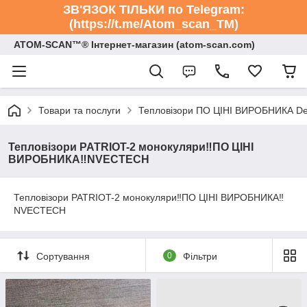
ЗВ'ЯЗОК ТІЛЬКИ по Telegram:
(https://t.me/Atom_scan_TM)
ATOM-SCAN™® Інтернет-магазин (atom-scan.com)
Товари та послуги
Тепловізори ПО ЦІНІ ВИРОБНИКА De
Тепловізори PATRIOT-2 монокуляри‼️ПО ЦІНІ
ВИРОБНИКА‼️NVECTECH
Тепловізори PATRIOT-2 монокуляри‼️ПО ЦІНІ ВИРОБНИКА‼️
NVECTECH
Сортування
0
Фільтри