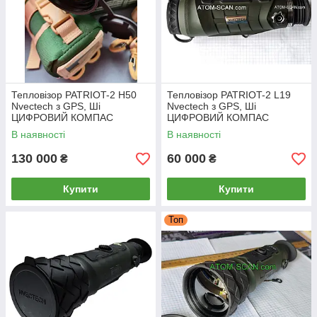
Тепловізор PATRIOT-2 H50
Тепловізор PATRIOT-2 L19
Nvectech з GPS, Ші
Nvectech з GPS, Ші
ЦИФРОВИЙ КОМПАС
ЦИФРОВИЙ КОМПАС
НАВІГАЦІЯ АЛЬТИМЕТР
НАВІГАЦІЯ АЛЬТИМЕТР
В наявності
В наявності
ВИСОТОМІР ДАЛЬНОМІР
ВИСОТОМІР ДАЛЬНОМІР
КОШАЧЕ ОКО
КОШАЧЕ
130 000
60 000
₴
₴
Купити
Купити
Топ