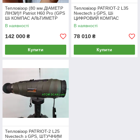
Тепловізор (80 мм.ДІАМЕТР
Тепловізор PATRIOT-2 L35
ЛІНЗИ)‼️ Patriot H60 Pro (GPS
Nvectech з GPS, Ші
Ші КОМПАС АЛЬТИМЕТР
ЦИФРОВИЙ КОМПАС
ВИСОТОМІР ДАЛЬНОМІР)
НАВІГАЦІЯ АЛЬТИМЕТР
В наявності
В наявності
ВИСОТОМІР ДАЛЬНОМІР
КОШАЧЕ ОКО
142 000
78 010
₴
₴
Купити
Купити
Тепловізор PATRIOT-2 L25
Nvectech з GPS, ШТУЧНИМ