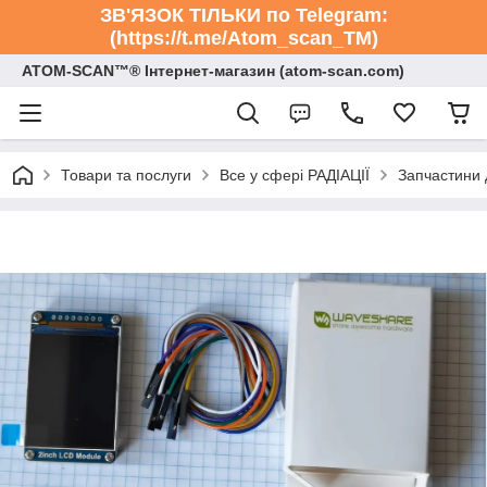
ЗВ'ЯЗОК ТІЛЬКИ по Telegram:
(https://t.me/Atom_scan_TM)
ATOM-SCAN™® Інтернет-магазин (atom-scan.com)
Товари та послуги
Все у сфері РАДІАЦІЇ
Запчастини 