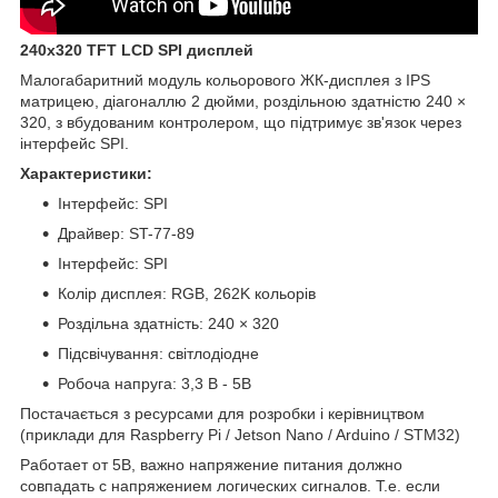
240x320 TFT LCD SPI дисплей
Малогабаритний модуль кольорового ЖК-дисплея з IPS
матрицею, діагоналлю 2 дюйми, роздільною здатністю 240 ×
320, з вбудованим контролером, що підтримує зв'язок через
інтерфейс SPI.
Характеристики:
Інтерфейс: SPI
Драйвер: ST-77-89
Інтерфейс: SPI
Колір дисплея: RGB, 262K кольорів
Роздільна здатність: 240 × 320
Підсвічування: світлодіодне
Робоча напруга: 3,3 В - 5В
Постачається з ресурсами для розробки і керівництвом
(приклади для Raspberry Pi / Jetson Nano / Arduino / STM32)
Работает от 5В, важно напряжение питания должно
совпадать с напряжением логических сигналов. Т.е. если