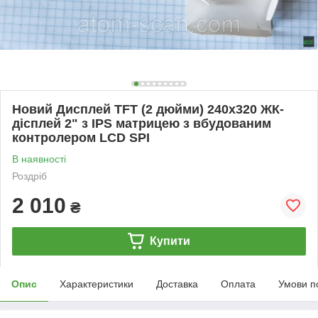
Новий Дисплей TFT (2 дюйми) 240x320 ЖК-
дісплей 2" з IPS матрицею з вбудованим
контролером LCD SPI
В наявності
Роздріб
2 010
₴
Купити
Опис
Характеристики
Доставка
Оплата
Умови п