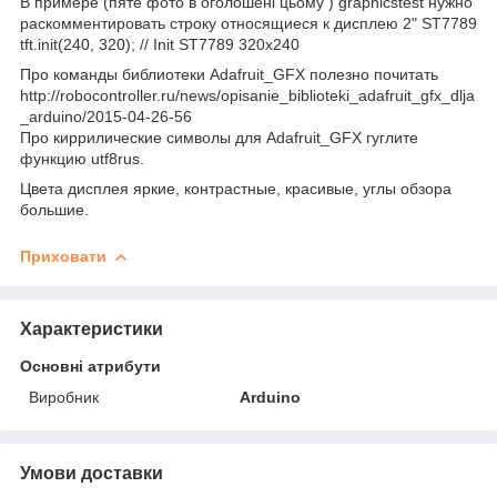
В примере (пяте фото в оголошені цьому ) graphicstest нужно
раскомментировать строку относящиеся к дисплею 2" ST7789
tft.init(240, 320); // Init ST7789 320x240
Про команды библиотеки Adafruit_GFX полезно почитать
http://robocontroller.ru/news/opisanie_biblioteki_adafruit_gfx_dlja
_arduino/2015-04-26-56
Про киррилические символы для Adafruit_GFX гуглите
функцию utf8rus.
Цвета дисплея яркие, контрастные, красивые, углы обзора
большие.
Приховати
Характеристики
Основні атрибути
Виробник
Arduino
Умови доставки