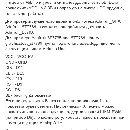
питаем от +5В то и уровни сигналов должны быть 5В. Если
подключить VCC на 3,3В и напрямую на выводы DO ардуино,
то не будет работать.
Для проверки лучше использовать библиотеки Adafruit_GFX,
Adafruit_ST7789, возможно понадобиться доставить
Adafruit_BusIO.
Для примера Adafruit ST7735 and ST7789 Library -
graphicstest_st7789 нужно подключать вывыdоды дисплея к
следующим пинам Arduino Uno:
VCC - VCC+5V
GND - GND
DIN - D11
CLK - D13
CS - D10
RST - D9
DC - D8
BL - back light,подсветка.
Если не подключать BL вовсе или на логическую 1 - то
подсветка будет светить. На логический 0, гаснет. Можно
подключить на вывод ардуино поддерживающий ШИМ-PWM
(например D6), то можно регулировать яркость подсветки при
помощи функции AnalogWrite.