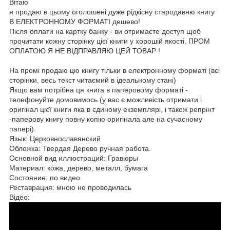
Вітаю
я продаю в цьому оголошені дуже рідкісну стародавню книгу
В ЕЛЕКТРОННОМУ ФОРМАТІ дешево!
Після оплати на картку банку - ви отримаєте доступ щоб
прочитати кожну сторінку цієї книги у хорошій якості. ПРОМ
ОПЛАТОЮ Я НЕ ВІДПРАВЛЯЮ ЦЕЙ ТОВАР !
На промі продаю цю книгу тільки в електронному форматі (всі
сторінки, весь текст читаємий в ідеальному стані)
Якщо вам потрібна ця книга в паперовому форматі -
телефонуйте домовимось (у вас є можливість отримати і
оригінал цієї книги яка в єдиному екземплярі, і також репрінт
-паперову книгу повну копію оригінала але на сучасному
папері).
Язык: Церковнославянский
Обложка: Твердая Дерево ручная работа.
Основной вид иллюстраций: Гравюры
Материал: кожа, дерево, металл, бумага
Состояние: по видео
Реставрация: мною не проводилась
Відео: