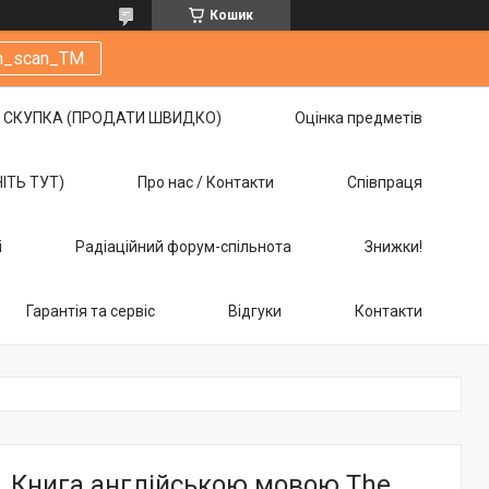
Кошик
m_scan_TM
СКУПКА (ПРОДАТИ ШВИДКО)
Оцінка предметів
НІТЬ ТУТ)
Про нас / Контакти
Співпраця
і
Радіаційний форум-спільнота
Знижки!
Гарантія та сервіс
Відгуки
Контакти
Книга англійською мовою The