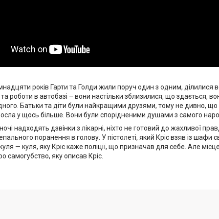
мнадцяти років Гарти та Голди жили поруч один з одним, ділилися вс
и та роботи в автобазі – вони настільки зблизилися, що здається, 
ного. Батьки та діти були найкращими друзями, тому не дивно, що 
еросла у щось більше. Вони були спорідненими душами з самого нар
ночі надходять дзвінки з лікарні, ніхто не готовий до жахливої ​​пра
непального поранення в голову. У пістолеті, який Кріс взяв із шафи с
уля — куля, яку Кріс каже поліції, що призначав для себе. Але міс
о самогубство, яку описав Кріс.