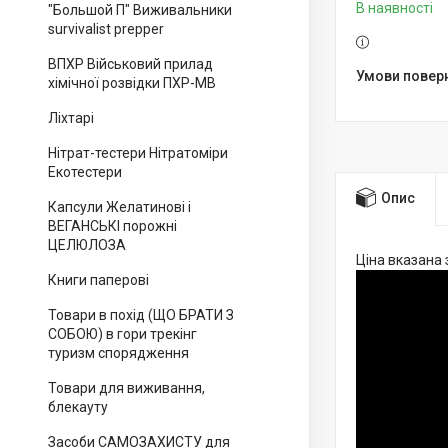
В наявності
"Большой П" Виживальники
survivalist prepper
ВПХР Військовий прилад
хімічної розвідки ПХР-МВ
Ліхтарі
Нітрат-тестери Нітратоміри
Екотестери
Опис
Капсули Желатинові і
ВЕГАНСЬКІ порожні
ЦЕЛЮЛОЗА
Ціна вказана 
Книги паперові
Товари в похід (ЩО БРАТИ З
СОБОЮ) в гори трекінг
туризм спорядження
Товари для виживання,
блекауту
Засоби САМОЗАХИСТУ для