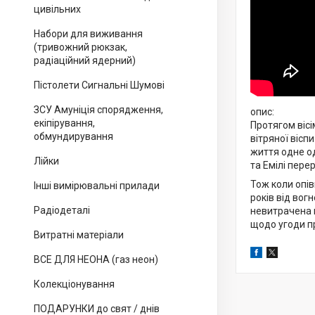
цивільних
Набори для виживання
(тривожний рюкзак,
радіаційний ядерний)
Пістолети Сигнальні Шумові
ЗСУ Амуніція спорядження,
опис:
екіпірування,
Протягом вісі
обмундирування
вітряної вісп
життя одне од
Лійки
та Емілі пер
Тож коли опів
Інші вимірювальні прилади
років від вог
Радіодеталі
невитрачена к
щодо угоди пр
Витратні матеріали
ВСЕ ДЛЯ НЕОНА (газ неон)
Колекціонування
ПОДАРУНКИ до свят / днів