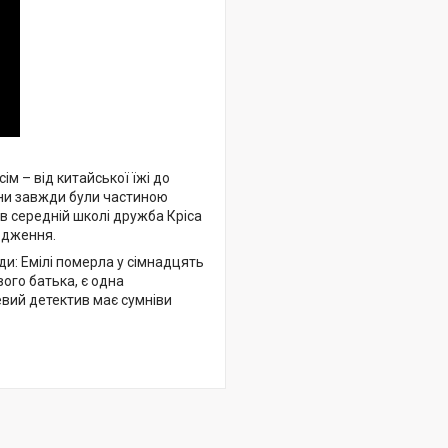
ім – від китайської їжі до
вони завжди були частиною
в середній школі дружба Кріса
одження.
вди: Емілі померла у сімнадцять
вого батька, є одна
цевий детектив має сумніви