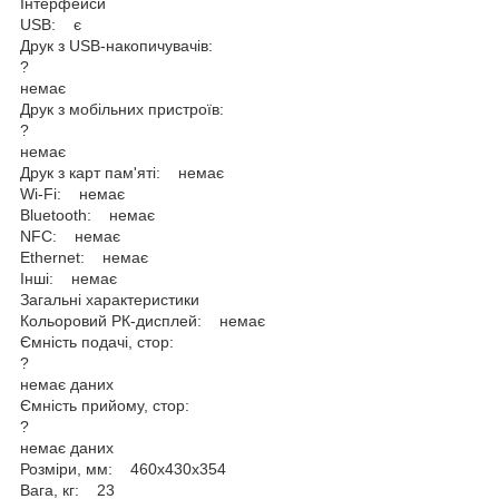
Інтерфейси
USB: є
Друк з USB-накопичувачів:
?
немає
Друк з мобільних пристроїв:
?
немає
Друк з карт пам'яті: немає
Wi-Fi: немає
Bluetooth: немає
NFC: немає
Ethernet: немає
Інші: немає
Загальні характеристики
Кольоровий РК-дисплей: немає
Ємність подачі, стор:
?
немає даних
Ємність прийому, стор:
?
немає даних
Розміри, мм: 460х430х354
Вага, кг: 23