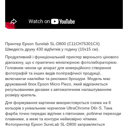
Принтер Epson Surelab SL-D800 (C11CH75301CX)
Швидкість друку 430 відбитків у годину (10x15 см).
Продуктивний і функціональний принтер верхнього цінового
діапазону, що є практично мініатюрною фотолабораторією.
Головним чином це апарат для комерційного створення
фотографій та інших видів поліграфічної продукції,
включаючи наклейки та рекламні брошури. Модель має
друкований блок Epson Micro Piezo, який відрізняється
регульованими дюзами з автоматичним налаштуванням
розміру крапель.
Для формування картинки використовується схема на 6
кольорів з унікальним чорнилом UltraChrome D6r-S. Така
фарба точно передає відтінки з півтонами, роблячи переходи
плавними, а межі та контури неймовірно чіткими.
Фотопринтер Epson SureLab SL-D800 заправляється