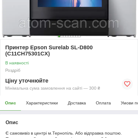
Принтер Epson Surelab SL-D800
(C11CH75301CX)
В наявності
Роздріб
Ціну уточнюйте
Мінімальна сума замовлення на сайті — 300 ₴
Опис
Характеристики
Доставка
Оплата
Умови п
Опис
Є самовивіз в центрі м.Тернопіль. Або відправка поштою.