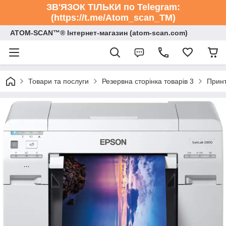
ЗВ'ЯЗОК ТІЛЬКИ по Telegram:
(https://t.me/Atom_scan_TM)
ATOM-SCAN™® Інтернет-магазин (atom-scan.com)
Товари та послуги
Резервна сторінка товарів 3
Принт