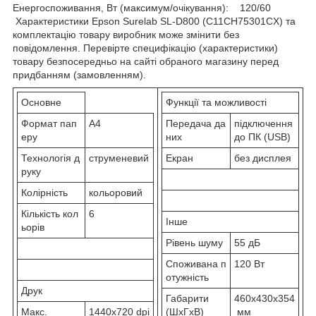
Енергоспоживання, Вт (максимум/очікування): 120/60
Характеристики Epson Surelab SL-D800 (C11CH75301CX) та
комплектацію товару виробник може змінити без
повідомлення. Перевірте специфікацію (характеристики)
товару безпосередньо на сайті обраного магазину перед
придбанням (замовленням).
Основне
Функції та можливості
Формат пап
A4
Передача да
підключення
еру
них
до ПК (USB)
Технологія д
струменевий
Екран
без дисплея
руку
Колірність
кольоровий
Кількість кол
6
Інше
ьорів
Рівень шуму
55 дБ
Споживана п
120 Вт
отужність
Друк
Габарити
460x430x354
Макс.
1440x720 dpi
(ШхГхВ)
мм