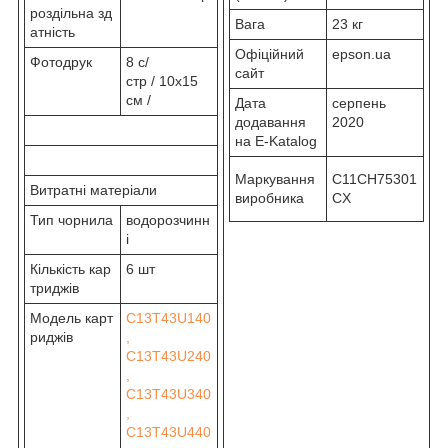
роздільна зд
Вага
23 кг
атність
Офіційний
epson.ua
Фотодрук
8 с/
сайт
стр / 10x15
см /
Дата
серпень
додавання
2020
на E-Katalog
Маркування
C11CH75301
Витратні матеріали
виробника
CX
Тип чорнила
водорозчинн
і
Кількість кар
6 шт
триджів
Модель карт
C13T43U140
риджів
,
C13T43U240
,
C13T43U340
,
C13T43U440