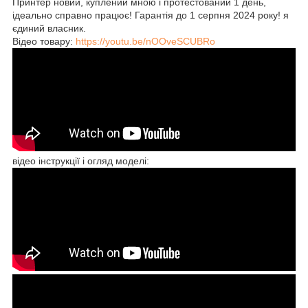
Принтер новий, куплений мною і протестований 1 день,
ідеально справно працює! Гарантія до 1 серпня 2024 року! я
єдиний власник.
Відео товару:
https://youtu.be/nOOveSCUBRo
відео інструкції і огляд моделі: