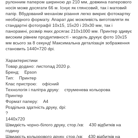
рулонним папером шириною до 210 мм, довжина паперового
носія може досягати 66 м. Існує як глянсовий, так і матовий
папір. Вбудований механізм різання легко викриє фотокартку
необхідного формату. Апарат дає можливість виготовляти як
стандартні фотографії 10х15, 15х20 і 20х30 мм, так і
панорамні, розмір яких досягає 210х1000 мм. Принтер здивує
високим рівнем продуктивності - модель друкує фото 10х15
мм всього за 8 секунд! Максимальна деталізація зображення
становить 1440×720 dpi.
Характеристики
Товар додано: листопад 2020 р.
Бренд: Epson
Тип: Принтер
Клас пристрою: офісний
Технологія і палітра друку: струменева кольорова
Принтер
Формат паперу: A4
Роздільна здатність друку, dpi:
?
1440x720
Швидкість чорно-білого друку, стор./хв: 430 відбитків на
годину
Швидкість кольорового друку, стор./хв: 430 відбитків на