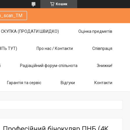
Кошик
m_scan_TM
СКУПКА (ПРОДАТИ ШВИДКО)
Оцінка предметів
НІТЬ ТУТ)
Про нас / Контакти
Співпраця
і
Радіаційний форум-спільнота
Знижки!
Гарантія та сервіс
Відгуки
Контакти
Професійний бінокуляр ПНБ (4K