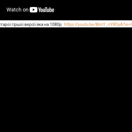
тарої гіршої версії яка на 1080р:
https://youtu.be/IKmY_nYRDyA?si