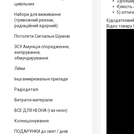
3)розшир
цивільних
4)якість
5) оптич
Набори для виживання
(тривожний рюкзак,
6)додатковий
радіаційний ядерний)
Відео товару
Пістолети Сигнальні Шумові
ЗСУ Амуніція спорядження,
екіпірування,
обмундирування
Лійки
Інші вимірювальні прилади
Радіодеталі
Витратні матеріали
ВСЕ ДЛЯ НЕОНА (газ неон)
Колекціонування
ПОДАРУНКИ до свят / днів