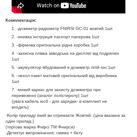
Комплектація:
-дозиметр-радіометр FNIRSI GC-01 жовтий 1шт.
-книжка інструкція паспорт паперова 1шт
-фірмова оригінальна рідна коробка 1шт
-захисна плівка заводська на дисплеї від подряпин
1шт
-акумулятор вбудований в дозиметр літій-іон 1шт
-чехол пакет матовий оригінальний від виробника
1шт
-мякий каркас для захисту дозиметра при
перевезенні (аналог полістиролу) 1шт
(увага кабель юсб - для зарядки- в комплект не
входить)
-Колір приладу який ви отримаєте Жовтий. (ціна вказана за
один прилад.)
(торгова марка Фнірсі ТМ Фнирси)
-Детектує випромінення: гамма + бету.