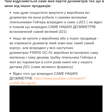
Чим відрізняється саме моя партія дозиметрів тих що в
мене від інших продавців:
нам дуже пощастило викупити у виробника всі
дозиметри які вони робили з самими великими
лічильниками Гейгера всередині а саме з j321 ( на відео
я показів що всередині САМЕ НАШИХ ДОЗИМЕТРІВ
встановлений самий великий j321)
якщо ви купите у виробника або у інших продавців -
ви отримаєте дозиметр який зовні має такий самий
корпус, але всередині у всіх наступних
дозиметрах FNIRSI GC-01 виробник встановлює саму
маленьку і саму дешеву трубку лічильника Гейгера в
якої всі параметри в сотні разів нижчі ніж у нашого
датчика j321 (саме великого формату).
Відео того що всередині САМЕ НАШИХ
ДОЗИМЕТРІВ:
https://www.youtube.com/watch?
v=dVGJKLvgvdU