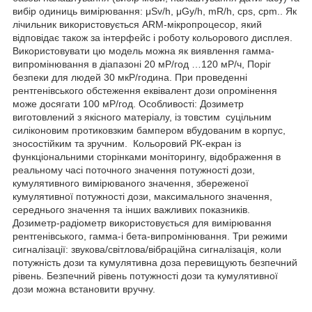
вибір одиниць вимірювання: μSv/h, μGy/h, mR/h, cps, cpm.. Як
лічильник використовується ARM-мікропроцесор, який
відповідає також за інтерфейс і роботу кольорового дисплея.
Використовувати цю модель можна як виявлення гамма-
випромінювання в діапазоні 20 мР/год …120 мР/ч, Поріг
безпеки для людей 30 мкР/година. При проведенні
рентгенівського обстеження еквівалент дози опромінення
може досягати 100 мР/год. Особливості: Дозиметр
виготовлений з якісного матеріалу, із товстим суцільним
силіконовим протиковзким бампером вбудованим в корпус,
зносостійким та зручним. Кольоровий РК-екран із
функціональними сторінками моніторингу, відображення в
реальному часі поточного значення потужності дози,
кумулятивного вимірюваного значення, збереженої
кумулятивної потужності дози, максимального значення,
середнього значення та інших важливих показників.
Дозиметр-радіометр використовується для вимірювання
рентгенівського, гамма-і бета-випромінювання. Три режими
сигналізації: звукова/світлова/вібраційна сигналізація, коли
потужність дози та кумулятивна доза перевищують безпечний
рівень. Безпечний рівень потужності дози та кумулятивної
дози можна встановити вручну.