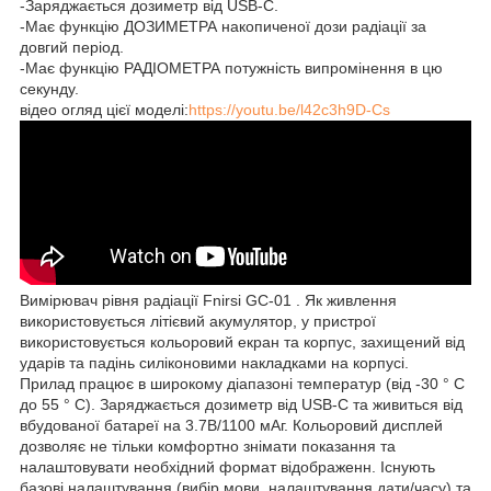
-Заряджається дозиметр від USB-C.
-Має функцію ДОЗИМЕТРА накопиченої дози радіації за
довгий період.
-Має функцію РАДІОМЕТРА потужність випромінення в цю
секунду.
​відео огляд цієї моделі:
https://youtu.be/l42c3h9D-Cs
Вимірювач рівня радіації Fnirsi GC-01 . Як живлення
використовується літієвий акумулятор, у пристрої
використовується кольоровий екран та корпус, захищений від
ударів та падінь силіконовими накладками на корпусі.
Прилад працює в широкому діапазоні температур (від -30 ° C
до 55 ° C). Заряджається дозиметр від USB-C та живиться від
вбудованої батареї на 3.7В/1100 мАг. Кольоровий дисплей
дозволяє не тільки комфортно знімати показання та
налаштовувати необхідний формат відображенн. Існують
базові налаштування (вибір мови, налаштування дати/часу) та