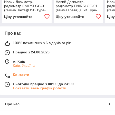
Новий Дозиметр-
Новий Дозиметр-
Нови
радіометр FNIRSI GC-01
радіометр FNIRSI GC-01
раді
(гамма+бета)(USB Type-
(гамма+бета)(USB Type-
(гам
C) жовтий Фнірсі Фнирси
C) жовтий Фнірсі Фнирси
C) ж
Ціну уточнюйте
Ціну уточнюйте
Цін
Про нас
100% позитивних з 6 відгуків за рік
Працює з 24.06.2023
м. Київ
Київ, Україна
Контакти
Сьогодні працює з 00:00 до 24:00
Показати весь графік роботи
Про нас