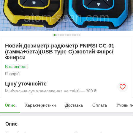
Новий Дозиметр-радіометр FNIRSI GC-01
(гамма+бета)(USB Type-C) жовтий Фнірсі
Фнирси
В наявності
Роздріб
Ціну уточнюйте
Мінімальна сума замовлення на сайті — 300 ₴
Опис
Характеристики
Доставка
Оплата
Умови п
Опис