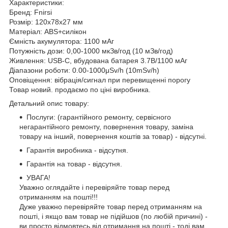
Характеристики:
Бренд: Fnirsi
Розмір: 120x78x27 мм
Матеріал: АBS+силікон
Ємність акумулятора: 1100 мАг
Потужність дози: 0,00-1000 мкЗв/год (10 мЗв/год)
Живлення: USB-C, вбудована батарея 3.7В/1100 мАг
Діапазони роботи: 0.00-1000μSv/h (10mSv/h)
Оповіщення: вібрація/сигнал при перевищенні порогу
Товар новий. продаємо по ціні виробника.
Детальний опис товару:
Послуги: (гарантійного ремонту, сервісного
негарантійного ремонту, повернення товару, заміна
товару на інший, повернення коштів за товар) - відсутні.
Гарантія виробника - відсутня.
Гарантія на товар - відсутня.
УВАГА!
Уважно оглядайте і перевіряйте товар перед
отриманням на пошті!!!
Дуже уважно перевіряйте товар перед отриманням на
пошті, і якщо вам товар не підійшов (по любій причині) -
ви просто відмовтесь від отримання на пошті - тоді вам