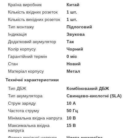
Країна виробник
Китай
Кількість вхідних розеток
1 шт.
Кількість вихідних розеток
1 шт.
Тип монтажу
Підлоговий
Індикація
Звукова
Додатковий акумулятор
Так
Колір корпусу
Чорний
Гарантійний термін
0 міс
Стан
Новий
Матеріал корпусу
Метал
Технічні характеристики
Тип ДБЖ
Комбінований ДБЖ
Тип акумулятора
Свинцево-кислотні (SLA)
Струм заряду
10 А
Частота струму
50 Гц
Мінімальна вхідна напруга
10 В
Максимальна вхідна
15 В
напруга
Форма вихідної напруги
Чиста синусоїда