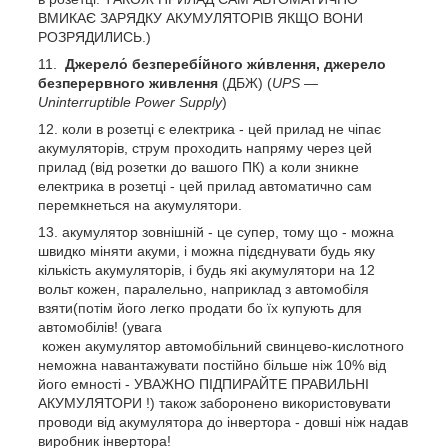
ВМИКАЄ ЗАРЯДКУ АКУМУЛЯТОРІВ ЯКЩО ВОНИ
РОЗРЯДИЛИСЬ.)
Джерело́ безперебі́йного жи́влення, джерело
безперервного живлення
(ДБЖ) (
UPS —
Uninterruptible Power Supply
)
коли в розетці є електрика - цей прилад не чіпає
акумуляторів, струм проходить напряму через цей
прилад (від розетки до вашого ПК) а коли зникне
електрика в розетці - цей прилад автоматично сам
перемкнеться на акумулятори.
акумулятор зовнішній - це супер, тому що - можна
швидко міняти акуми, і можна підєднувати будь яку
кількість акумуляторів, і будь які акумулятори на 12
вольт кожен, паралельно, наприклад з автомобіля
взяти(потім його легко продати бо їх купують для
автомобілів! (увага
кожен акумулятор автомобільний свинцево-кислотного
неможна навантажувати постійно більше ніж 10% від
його емності - УВАЖНО ПІДПИРАЙТЕ ПРАВИЛЬНІ
АКУМУЛЯТОРИ !) також заборонено використовувати
проводи від акумулятора до інвертора - довші ніж надав
виробник інвертора!