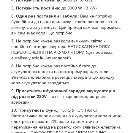
Потужність постійна
: до 3000 W (3 kW)
Один раз поставили і забули!
Вам не потрібно
буде бігати до цього приладжу - кожен раз коли світло
вимкнуть або увімкнуть! Цей прилад сам все перемикає,
він сам знає коли і що потрібно.
Не потрібно кожен раз коли вимкнули світло -
постійно бігати до інвертора НАТИСКАТИ КНОПКУ
ПЕРЕКЛЮЧЕННЯ НА АКУМУЛЯТОРИ (ця проблема
є майже у всіх інших моделей)
Не потрібно кожен раз постійно бігати до
акумуляторів ставити на них окрему зарядку коли
з'явилась електрика в розетці, і забирати цю зарядку
коли акумулятори зарядяться.
Присутність вбудованої зарядки акумуляторів
від розетки 220V
: так є, з зарядним пристроєм
всередині.
Присутність
функції "
UPS
УПС": ТАК Є!
(автоматичне перемикання на акумулятори коли зникне
електрика в розетці 220 вольт. і автоматичне
перемикання назад на розетку коли зявиться електрика
в розетці. ТАКОЖ ПРИЛАД САМ АВТОМАТИЧНО