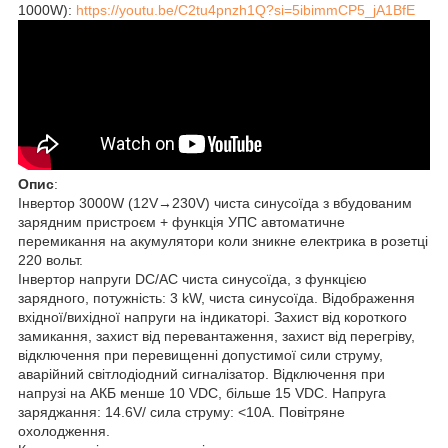
1000W):
https://youtu.be/C2tu4pnzh1Q?si=5ibimmCP5_jA1BfE
Опис
:
Інвертор 3000W (12V→230V) чиста синусоїда з вбудованим
зарядним пристроєм + функція УПС автоматичне
перемикання на акумулятори коли зникне електрика в розетці
220 вольт.
Інвертор напруги DC/AC чиста синусоїда, з функцією
зарядного, потужність: 3 kW, чиста синусоїда. Відображення
вхідної/вихідної напруги на індикаторі. Захист від короткого
замикання, захист від перевантаження, захист від перегріву,
відключення при перевищенні допустимої сили струму,
аварійний світлодіодний сигналізатор. Відключення при
напрузі на АКБ менше 10 VDC, більше 15 VDC. Напруга
заряджання: 14.6V/ сила струму: <10A. Повітряне
охолодження.