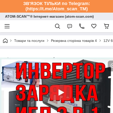
ЗВ'ЯЗОК ТІЛЬКИ по Telegram:
(https://t.me/Atom_scan_TM)
ATOM-SCAN™® Інтернет-магазин (atom-scan.com)
Товари та послуги
Резервна сторінка товарів 4
12V 