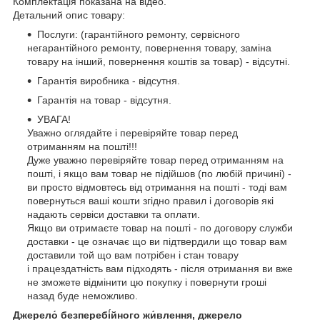
Комплектація показана на відео.
Детальний опис товару:
Послуги: (гарантійного ремонту, сервісного
негарантійного ремонту, повернення товару, заміна
товару на інший, повернення коштів за товар) - відсутні.
Гарантія виробника - відсутня.
Гарантія на товар - відсутня.
УВАГА!
Уважно оглядайте і перевіряйте товар перед
отриманням на пошті!!!
Дуже уважно перевіряйте товар перед отриманням на
пошті, і якщо вам товар не підійшов (по любій причині) -
ви просто відмовтесь від отримання на пошті - тоді вам
повернуться ваші кошти згідно правил і договорів які
надають сервіси доставки та оплати.
Якщо ви отримаєте товар на пошті - по договору служби
доставки - це означає що ви підтвердили що товар вам
доставили той що вам потрібен і стан товару
і працездатність вам підходять - після отримання ви вже
не зможете відмінити цю покупку і повернути гроші
назад буде неможливо.
Джерело́ безперебі́йного жи́влення, джерело