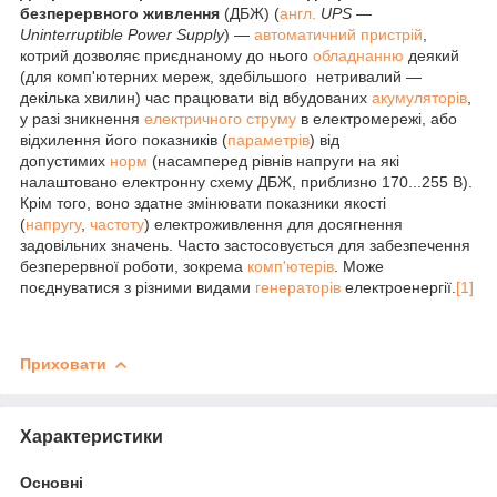
безперервного живлення
(ДБЖ) (
англ.
UPS —
Uninterruptible Power Supply
) —
автоматичний
пристрій
,
котрий дозволяє приєднаному до нього
обладнанню
деякий
(для комп'ютерних мереж, здебільшого нетривалий —
декілька хвилин) час працювати від вбудованих
акумуляторів
,
у разі зникнення
електричного струму
в електромережі, або
відхилення його показників (
параметрів
) від
допустимих
норм
(насамперед рівнів напруги на які
налаштовано електронну схему ДБЖ, приблизно 170...255 В).
Крім того, воно здатне змінювати показники якості
(
напругу
,
частоту
) електроживлення для досягнення
задовільних значень. Часто застосовується для забезпечення
безперервної роботи, зокрема
комп'ютерів
. Може
поєднуватися з різними видами
генераторів
електроенергії.
[1]
Приховати
Характеристики
Основні