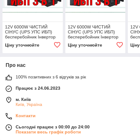
12V 6000W ЧИСТИЙ
12V 6000W ЧИСТИЙ
12V
СІНУС (UPS УПС ИБП)
СІНУС (UPS УПС ИБП)
СІН
бесперебойник Інвертор
бесперебойник Інвертор
бесп
Джерело безперебійного
Джерело безперебійного
Джер
Ціну уточнюйте
Ціну уточнюйте
Цін
живлення ATOM-
живлення ATOM-
жив
SCAN.com
SCAN.com
SCA
Про нас
100% позитивних з 6 відгуків за рік
Працює з 24.06.2023
м. Київ
Київ, Україна
Контакти
Сьогодні працює з 00:00 до 24:00
Показати весь графік роботи