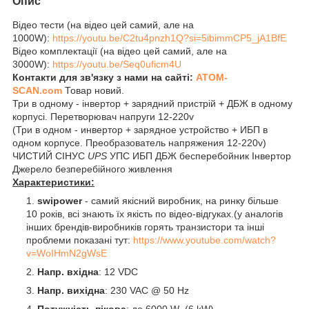
Опис
Відео тести (на відео цей самий, але на
1000W):
https://youtu.be/C2tu4pnzh1Q?si=5ibimmCP5_jA1BfE
Відео комплектації (на відео цей самий, але на
3000W):
https://youtu.be/Seq0uficm4U
Контакти для зв'язку з нами на сайті:
ATOM-
SCAN.com
Товар новий.
Три в одному - інвертор + зарядний пристрій + ДБЖ в одному
корпусі. Перетворювач напруги 12-220v
(Три в одном - инвертор + зарядное устройство + ИБП в
одном корпусе. Преобразователь напряжения 12-220v)
ЧИСТИЙ СІНУС
UPS
УПС ИБП ДБЖ бесперебойник Інвертор
Джерело безперебійного живлення
Характеристики:
swipower
- самий якісний виробник, на ринку більше
10 років, всі знають їх якість по відео-відгуках.(у аналогів
інших брендів-виробників горять транзистори та інші
проблеми показані тут:
https://www.youtube.com/watch?
v=WoIHmN2gWsE
Напр. вхідна
: 12 VDC
Напр. вихідна
: 230 VAC @ 50 Hz
Потужність пікова
: до 6000 W (6 kW)