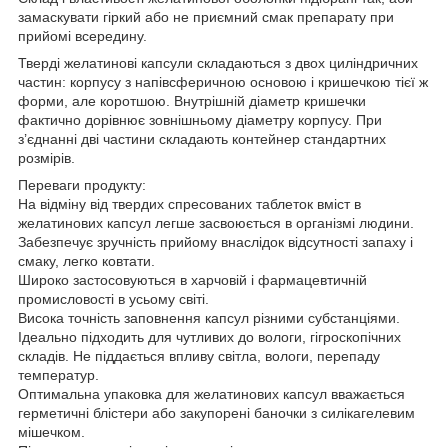
замаскувати гіркий або не приємний смак препарату при
прийомі всередину.
Тверді желатинові капсули складаються з двох циліндричних
частин: корпусу з напівсферичною основою і кришечкою тієї ж
форми, але коротшою. Внутрішній діаметр кришечки
фактично дорівнює зовнішньому діаметру корпусу. При
з’єднанні дві частини складають контейнер стандартних
розмірів.
Переваги продукту:
На відміну від твердих спресованих таблеток вміст в
желатинових капсул легше засвоюється в організмі людини.
Забезпечує зручність прийому внаслідок відсутності запаху і
смаку, легко ковтати.
Широко застосовуються в харчовій і фармацевтичній
промисловості в усьому світі.
Висока точність заповнення капсул різними субстанціями.
Ідеально підходить для чутливих до вологи, гігроскопічних
складів. Не піддається впливу світла, вологи, перепаду
температур.
Оптимальна упаковка для желатинових капсул вважається
герметичні блістери або закупорені баночки з силікагелевим
мішечком.