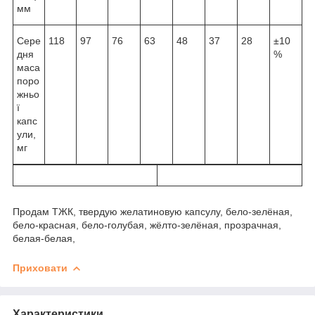
мм
Сере
118
97
76
63
48
37
28
±10
дня
%
маса
поро
жньо
ї
капс
ули,
мг
Продам ТЖК, твердую желатиновую капсулу, бело-зелёная,
бело-красная, бело-голубая, жёлто-зелёная, прозрачная,
белая-белая,
Приховати
Характеристики