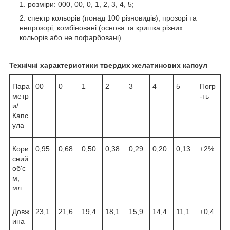
розміри: 000, 00, 0, 1, 2, 3, 4, 5;
спектр кольорів (понад 100 різновидів), прозорі та
непрозорі, комбіновані (основа та кришка різних
кольорів або не пофарбовані).
Технічні характеристики твердих желатинових капсул
Пара
00
0
1
2
3
4
5
Погр
метр
-ть
и/
Капс
ула
Кори
0,95
0,68
0,50
0,38
0,29
0,20
0,13
±2%
сний
об'є
м,
мл
Довж
23,1
21,6
19,4
18,1
15,9
14,4
11,1
±0,4
ина