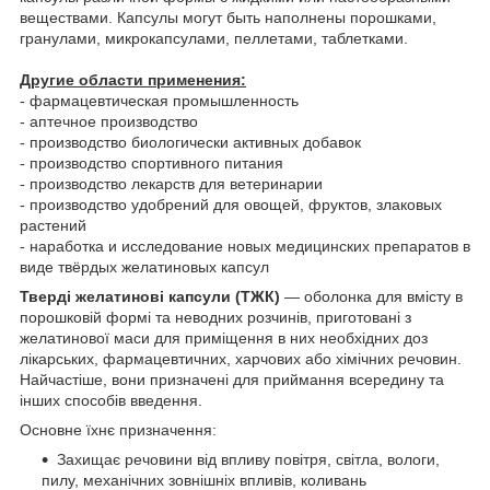
веществами. Капсулы могут быть наполнены порошками,
гранулами, микрокапсулами, пеллетами, таблетками.
Другие области применения:
- фармацевтическая промышленность
- аптечное производство
- производство биологически активных добавок
- производство спортивного питания
- производство лекарств для ветеринарии
- производство удобрений для овощей, фруктов, злаковых
растений
- наработка и исследование новых медицинских препаратов в
виде твёрдых желатиновых капсул
Тверді желатинові капсули (ТЖК)
— оболонка для вмісту в
порошковій формі та неводних розчинів, приготовані з
желатинової маси для приміщення в них необхідних доз
лікарських, фармацевтичних, харчових або хімічних речовин.
Найчастіше, вони призначені для приймання всередину та
інших способів введення.
Основне їхнє призначення:
Захищає речовини від впливу повітря, світла, вологи,
пилу, механічних зовнішніх впливів, коливань