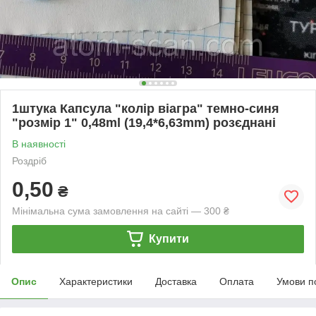
1штука Капсула "колір віагра" темно-синя
"розмір 1" 0,48ml (19,4*6,63mm) розєднані
В наявності
Роздріб
0,50
₴
Мінімальна сума замовлення на сайті — 300 ₴
Купити
Опис
Характеристики
Доставка
Оплата
Умови п