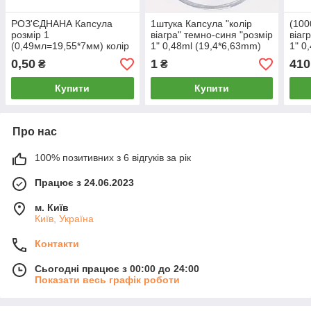
РОЗ'ЄДНАНА Капсула
1штука Капсула "колір
(100
розмір 1
віагра" темно-синя "розмір
віаг
(0,49мл=19,55*7мм) колір
1" 0,48ml (19,4*6,63mm)
1" 0
"віагра" АТОМ-93 (темно
зєднані
розє
0,50
1
410
₴
₴
синій) порожні капсули
РОЗЄДНАНІ.
Купити
Купити
Про нас
100% позитивних з 6 відгуків за рік
Працює з 24.06.2023
м. Київ
Київ, Україна
Контакти
Сьогодні працює з 00:00 до 24:00
Показати весь графік роботи