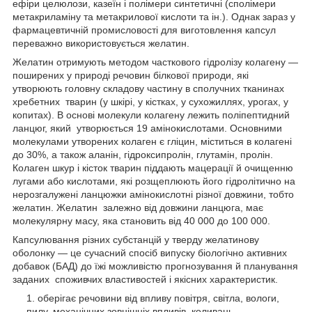
ефіри целюлози, казеїн і полімери синтетичні (сполімери
метакриламіну та метакрилової кислоти та ін.). Однак зараз у
фармацевтичній промисловості для виготовлення капсул
переважно використовується желатин.
Желатин отримують методом часткового гідролізу колагену —
поширених у природі речовин білкової природи, які
утворюють головну складову частину в сполучних тканинах
хребетних тварин (у шкірі, у кістках, у сухожиллях, урогах, у
копитах). В основі молекули колагену лежить поліпептидний
ланцюг, який утворюється 19 амінокислотами. Основними
молекулами утворених колаген є гліцин, міститься в колагені
до 30%, а також аланін, гідроксипролін, глутамін, пролін.
Колаген шкур і кісток тварин піддають мацерації й очищенню
лугами або кислотами, які розщеплюють його гідролітично на
нерозгалужені ланцюжки амінокислотні різної довжини, тобто
желатин. Желатин залежно від довжини ланцюга, має
молекулярну масу, яка становить від 40 000 до 100 000.
Капсулювання різних субстанцій у тверду желатинову
оболонку — це сучасний спосіб випуску біологічно активних
добавок (БАД) до їжі можливістю прогнозування й планування
заданих споживчих властивостей і якісних характеристик.
оберігає речовини від впливу повітря, світла, вологи,
пилу, механічних зовнішніх впливів, коливань