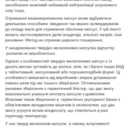
запобіганню можливій небажаній нейтралізації шлункового
соку тощо.
Отримання кишковорозчинних капсул може відбуватися
декількома способами: введення так званих затверджувачів
до складу маси для отримання оболонки капсул. У цій якості
можуть застосовуватися деякі альдегіди, альгінат натрію, інші
речовини. Метод не отримав широкого поширення;
У нендажованих твердих желатинових капсулах відпустку
розчинів не виробляється.
Однією з особливостей твердих желатинових капсул є їх
досить висока чутливість до вологи, втім, як і багато інших БАД
у таблетованій, капсулованій або порошкоподібній формі. Ці
особливості вимагають від виробників і мереж дотримання
певних умов під час їхнього зберігання. Оптимальними
умовами зберігання є герметичний блістер, що дає змогу
максимально уникнути контакту капсули з довкіллям.
Можливе також зберігання в герметично укупореної банки з
обов'язковим вкладенням мішечків із силікогелем, що дає
змогу усунути вплив конденсату, що з'являється в разі
перепаду температур.
У нас тверді желатинові капсули в такому асортименті: