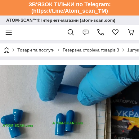
ЗВ'ЯЗОК ТІЛЬКИ по Telegram:
(https://t.me/Atom_scan_TM)
ATOM-SCAN™® Інтернет-магазин (atom-scan.com)
Товари та послуги
Резервна сторінка товарів 3
1штук