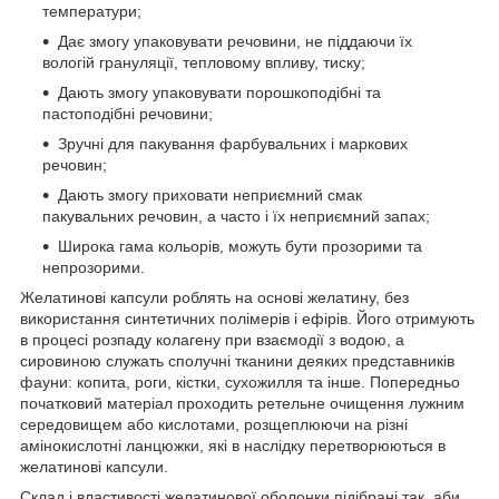
температури;
Дає змогу упаковувати речовини, не піддаючи їх
вологій грануляції, тепловому впливу, тиску;
Дають змогу упаковувати порошкоподібні та
пастоподібні речовини;
Зручні для пакування фарбувальних і маркових
речовин;
Дають змогу приховати неприємний смак
пакувальних речовин, а часто і їх неприємний запах;
Широка гама кольорів, можуть бути прозорими та
непрозорими.
Желатинові капсули роблять на основі желатину, без
використання синтетичних полімерів і ефірів. Його отримують
в процесі розпаду колагену при взаємодії з водою, а
сировиною служать сполучні тканини деяких представників
фауни: копита, роги, кістки, сухожилля та інше. Попередньо
початковий матеріал проходить ретельне очищення лужним
середовищем або кислотами, розщеплюючи на різні
амінокислотні ланцюжки, які в наслідку перетворюються в
желатинові капсули.
Склад і властивості желатинової оболонки підібрані так, аби