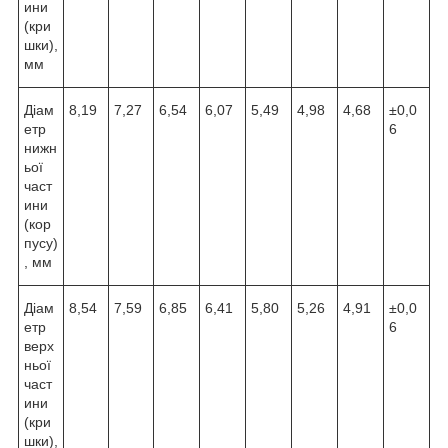
ини
(кри
шки),
мм
Діам
8,19
7,27
6,54
6,07
5,49
4,98
4,68
±0,0
етр
6
нижн
ьої
част
ини
(кор
пусу)
, мм
Діам
8,54
7,59
6,85
6,41
5,80
5,26
4,91
±0,0
етр
6
верх
ньої
част
ини
(кри
шки),