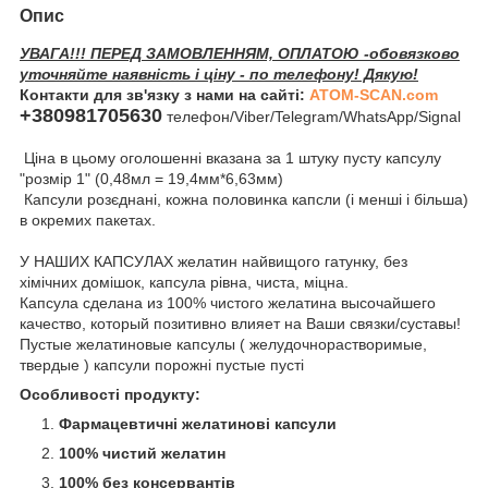
Опис
УВАГА!!! ПЕРЕД ЗАМОВЛЕННЯМ, ОПЛАТОЮ -обовязково
уточняйте наявність і ціну - по телефону! Дякую!
Контакти для зв'язку з нами на сайті:
ATOM-SCAN.com
+380981705630
телефон/Viber/Telegram/WhatsApp/Signal
Ціна в цьому оголошенні вказана за 1 штуку пусту капсулу
"розмір 1" (0,48мл = 19,4мм*6,63мм)
Капсули розєднані, кожна половинка капсли (і менші і більша)
в окремих пакетах.
У НАШИХ КАПСУЛАХ желатин найвищого гатунку, без
хімічних домішок, капсула рівна, чиста, міцна.
Капсула сделана из 100% чистого желатина высочайшего
качество, который позитивно влияет на Ваши связки/суставы!
Пустые желатиновые капсулы ( желудочнорастворимые,
твердые ) капсули порожні пустые пусті
Особливості продукту:
Фармацевтичні желатинові капсули
100% чистий желатин
100% без консервантів