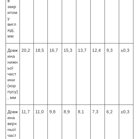
в
закр
итом
у
вигл
яді,
мм
Довж
20,2
18,5
16,7
15,3
13,7
12,4
9,3
±0,3
ина
нижн
ьої
част
ини
(кор
пусу)
, мм
Довж
11,7
11,0
9,8
8,9
8,1
7,3
6,2
±0,3
ина
верх
ньої
част