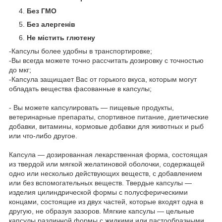
Без ГМО
Без алергенів
Не містить глютену
-Капсулы более удобны в транспортировке;
-Вы всегда можете точно рассчитать дозировку с точностью
до мкг;
-Капсула защищает Вас от горького вкуса, которым могут
обладать вещества фасованные в капсулы;
- Вы можете капсулировать — пищевые продукты,
ветеринарные препараты, спортивное питание, диетические
добавки, витамины, кормовые добавки для животных и рыб
или что-либо другое.
Капсула — дозированная лекарственная форма, состоящая
из твердой или мягкой желатиновой оболочки, содержащей
одно или несколько действующих веществ, с добавлением
или без вспомогательных веществ. Твердые капсулы —
изделия цилиндрической формы с полусферическими
концами, состоящие из двух частей, которые входят одна в
другую, не образуя зазоров. Мягкие капсулы — цельные
капсулы различной формы с жидкими или пастообразными