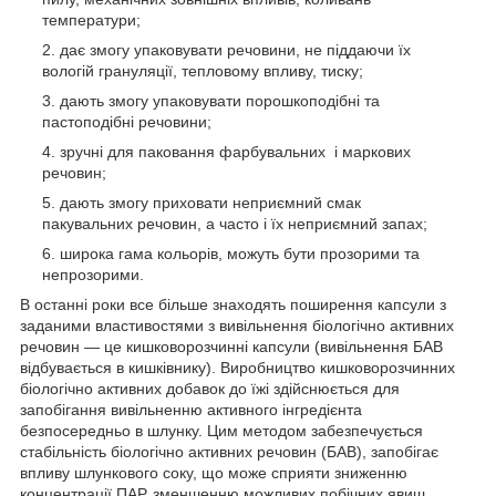
температури;
дає змогу упаковувати речовини, не піддаючи їх
вологій грануляції, тепловому впливу, тиску;
дають змогу упаковувати порошкоподібні та
пастоподібні речовини;
зручні для паковання фарбувальних і маркових
речовин;
дають змогу приховати неприємний смак
пакувальних речовин, а часто і їх неприємний запах;
широка гама кольорів, можуть бути прозорими та
непрозорими.
В останні роки все більше знаходять поширення капсули з
заданими властивостями з вивільнення біологічно активних
речовин — це кишковорозчинні капсули (вивільнення БАВ
відбувається в кишківнику). Виробництво кишковорозчинних
біологічно активних добавок до їжі здійснюється для
запобігання вивільненню активного інгредієнта
безпосередньо в шлунку. Цим методом забезпечується
стабільність біологічно активних речовин (БАВ), запобігає
впливу шлункового соку, що може сприяти зниженню
концентрації ПАР, зменшенню можливих побічних явищ,