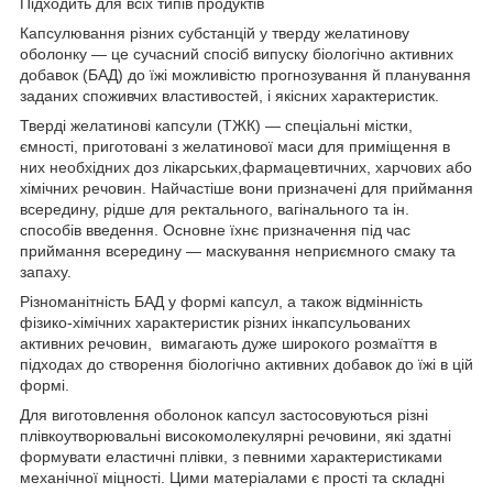
Підходить для всіх типів продуктів
Капсулювання різних субстанцій у тверду желатинову
оболонку — це сучасний спосіб випуску біологічно активних
добавок (БАД) до їжі можливістю прогнозування й планування
заданих споживчих властивостей, і якісних характеристик.
Тверді желатинові капсули (ТЖК) — спеціальні містки,
ємності, приготовані з желатинової маси для приміщення в
них необхідних доз лікарських,фармацевтичних, харчових або
хімічних речовин. Найчастіше вони призначені для приймання
всередину, рідше для ректального, вагінального та ін.
способів введення. Основне їхнє призначення під час
приймання всередину — маскування неприємного смаку та
запаху.
Різноманітність БАД у формі капсул, а також відмінність
фізико-хімічних характеристик різних інкапсульованих
активних речовин, вимагають дуже широкого розмаїття в
підходах до створення біологічно активних добавок до їжі в цій
формі.
Для виготовлення оболонок капсул застосовуються різні
плівкоутворювальні високомолекулярні речовини, які здатні
формувати еластичні плівки, з певними характеристиками
механічної міцності. Цими матеріалами є прості та складні