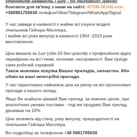
уточняйте наявність і ціну - по телефону! Дякую!
Контакти для зв'язку з нами на сайті:
ATOM-SCAN.com
+380981705630
телефон/Viber/Telegram/WhatsApp/Signal
У нас завжди в наявності є майже всі існуючі моделі
лічильників Гейгера-Мюллера,
І майже всі роки випуску в наявності 1954 -2023 роки
виготовлення.
Ціна вказана за 1шт (сбм-20 без цоколів) з професійною відео
перевіркою на всі глюки, поломки, несправності. Вам приїде
саме робочий справний
Також можлива покупка Ваших приладів, запчастин. Або
обмін на ваші непотрібні прилади.
У нас гарантовано найнижча ціна на ринку на всі пропоновані
прилади з нашого складу.
Якщо Ви знайшли цікавий Вам прилад за нижчою ціною, при
аналогічних умовах поставки - тоді ми продамо Вам прилад
дешевше на 10%.
Ціна залежить від стану, року випуску, працездатності на
лічильники Гейгера-Мюллера.
Всі подробиці за телефоном +
38 0981705630