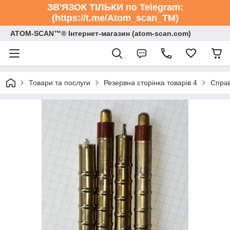
ЗВ'ЯЗОК ТІЛЬКИ по Telegram:
(https://t.me/Atom_scan_TM)
ATOM-SCAN™® Інтернет-магазин (atom-scan.com)
Товари та послуги
Резервна сторінка товарів 4
Справ