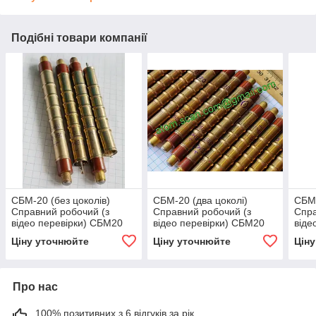
Подібні товари компанії
СБМ-20 (без цоколів)
СБМ-20 (два цоколі)
СБМ-
Справний робочий (з
Справний робочий (з
Спра
відео перевірки) СБМ20
відео перевірки) СБМ20
віде
Лічильник Гейгера-
Лічильник Гейгера-
Лічи
Ціну уточнюйте
Ціну уточнюйте
Цін
Мюллера сбм20 sbm-20
Мюллера
Мюл
Про нас
100% позитивних з 6 відгуків за рік