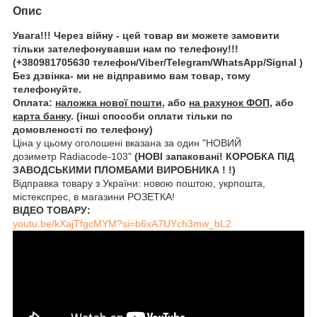
Опис
Увага!!! Через війну - цей товар ви можете замовити
тільки зателефонувавши нам по телефону!!!
(+380981705630 телефон/Viber/Telegram/WhatsApp/Signal )
Без дзвінка- ми не відправимо вам товар, тому
телефонуйте.
Оплата:
наложка нової пошти
, або
на рахунок ФОП
, або
карта банку
. (інші способи оплати тільки по
домовленості по телефону)
Ціна у цьому оголошені вказана за один "НОВИЙ
дозиметр Radiacode-103"
(НОВІ запаковані! КОРОБКА ПІД
ЗАВОДСЬКИМИ ПЛОМБАМИ ВИРОБНИКА ! !)
Відправка товару з України: новою поштою, укрпошта,
містекспрес, в магазини РОЗЕТКА!
ВІДЕО ТОВАРУ:
youtu.be/kXajTfgcMYM?si=b6xA7UYch3mw_bL2