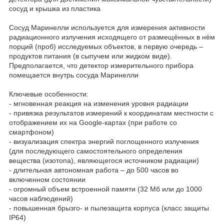
сосуд и крышка из пластика
Сосуд Маринелли используется для измерения активности
радиационного излучения исходящего от размещённых в нём
порций (проб) исследуемых объектов, в первую очередь –
продуктов питания (в сыпучем или жидком виде).
Предполагается, что детектор измерительного прибора
помещается внутрь сосуда Маринелли
Ключевые особенности:
- мгновенная реакция на изменения уровня радиации
- привязка результатов измерений к координатам местности с
отображением их на Google-картах (при работе со
смартфоном)
- визуализация спектра энергий поглощенного излучения
(для последующего самостоятельного определения
вещества (изотопа), являющегося источником радиации)
- длительная автономная работа – до 500 часов во
включенном состоянии
- огромный объем встроенной памяти (32 Мб или до 1000
часов наблюдений)
- повышенная брызго- и пылезащита корпуса (класс защиты
IP64)