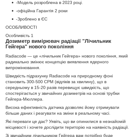
-Модель розроблена в 2023 році.
-офіційна Гарантія 2 роки
-Зроблено в ЄС
ОСОБЛИВОСТІ
Особливість 1
Дозиметр вимірювач радіації "Лічильник
Гейгера" нового покоління
Radiacode — це «лічильник Гейгера» нового покоління, який
радикально змінює концепцію виявлення ядерного
випромінювання.
Швидкість підрахунку Radiacode на природному фоні
становить 300-500 CPM (відліків за хвилину), що в
середньому в 15-20 разів перевищує швидкість, що
спостерігається у звичайних дозиметрів на основі трубки
Гейгера-Мюллера.
Висока ефективність датчика дозволяє йому отримувати
більше даних і реагувати на зміни в реальному часі.
Які переваги це дає? Уявіть, що ви опинилися в незнайомій
місцевості і хочете дослідити територію на наявність радіації.
Зі звичайним лічильником Гейгера вам потрібно буде