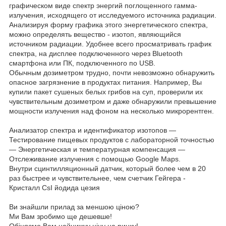
графическом виде спектр энергий поглощенного гамма-
излучения, исходящего от исследуемого источника радиации.
Анализируя форму графика этого энергетического спектра,
можно определять вещество - изотоп, являющийся
источником радиации. Удобнее всего просматривать график
спектра, на дисплее подключенного через Bluetooth
смартфона или ПК, подключенного по USB.
Обычным дозиметром трудно, почти невозможно обнаружить
опасное загрязнение в продуктах питания. Например, Вы
купили пакет сушеных белых грибов на суп, проверили их
чувствительным дозиметром и даже обнаружили превышение
мощности излучения над фоном на несколько микрорентген.
Анализатор спектра и идентификатор изотопов —
Тестирование пищевых продуктов с лабораторной точностью
— Энергетическая и температурная компенсация —
Отслеживание излучения с помощью Google Maps.
Внутри сцинтилляционный датчик, который более чем в 20
раз быстрее и чувствительнее, чем счетчик Гейгера -
Кристалл CsI йодида цезия
Ви знайшли прилад за меншою ціною?
Ми Вам зробимо ще дешевше!
Обіцяємо Вам найнижчу ціну на ринку!