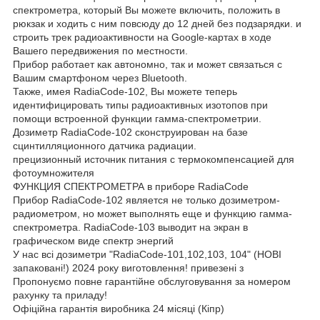
спектрометра, который Вы можете включить, положить в
рюкзак и ходить с ним повсюду до 12 дней без подзарядки. и
строить трек радиоактивности на Google-картах в ходе
Вашего передвижения по местности.
Прибор работает как автономно, так и может связаться с
Вашим смартфоном через Bluetooth.
Также, имея RadiaCode-102, Вы можете теперь
идентифицировать типы радиоактивных изотопов при
помощи встроенной функции гамма-спектрометрии.
Дозиметр RadiaCode-102 сконструирован на базе
сцинтилляционного датчика радиации.
прецизионный источник питания с термокомпенсацией для
фотоумножителя
ФУНКЦИЯ СПЕКТРОМЕТРА в приборе RadiaCode
Прибор RadiaCode-102 является не только дозиметром-
радиометром, но может выполнять еще и функцию гамма-
спектрометра. RadiaCode-103 выводит на экран в
графическом виде спектр энергий
У нас всі дозиметри "RadiaCode-101,102,103, 104" (НОВІ
запаковані!) 2024 року виготовлення! привезені з
Пропонуємо повне гарантійне обслуговування за номером
рахунку та приладу!
Офіційна гарантія виробника 24 місяці (Кіпр)