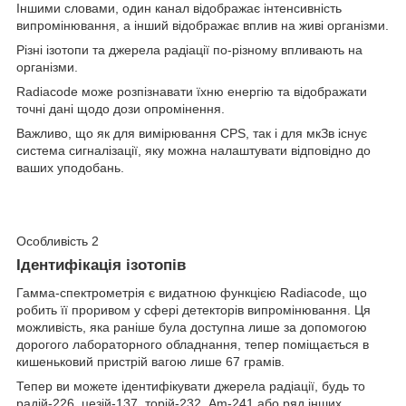
Іншими словами, один канал відображає інтенсивність
випромінювання, а інший відображає вплив на живі організми.
Різні ізотопи та джерела радіації по-різному впливають на
організми.
Radiacode може розпізнавати їхню енергію та відображати
точні дані щодо дози опромінення.
Важливо, що як для вимірювання CPS, так і для мкЗв існує
система сигналізації, яку можна налаштувати відповідно до
ваших уподобань.
Особливість 2
Ідентифікація ізотопів
Гамма-спектрометрія є видатною функцією Radiacode, що
робить її проривом у сфері детекторів випромінювання. Ця
можливість, яка раніше була доступна лише за допомогою
дорогого лабораторного обладнання, тепер поміщається в
кишеньковий пристрій вагою лише 67 грамів.
Тепер ви можете ідентифікувати джерела радіації, будь то
радій-226, цезій-137, торій-232, Am-241 або ряд інших