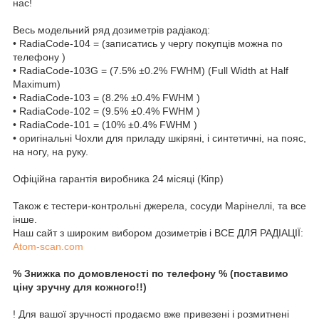
нас!
Весь модельний ряд дозиметрів радіакод:
• RadiaCode-104 = (записатись у чергу покупців можна по
телефону )
• RadiaCode-103G = (7.5% ±0.2% FWHM) (Full Width at Half
Maximum)
• RadiaCode-103 = (8.2% ±0.4% FWHM )
• RadiaCode-102 = (9.5% ±0.4% FWHM )
• RadiaCode-101 = (10% ±0.4% FWHM )
• оригінальні Чохли для приладу шкіряні, і синтетичні, на пояс,
на ногу, на руку.
Офіційна гарантія виробника 24 місяці (Кіпр)
Також є тестери-контрольні джерела, сосуди Марінеллі, та все
інше.
Наш сайт з широким вибором дозиметрів і ВСЕ ДЛЯ РАДІАЦІЇ:
Atom-scan.com
% Знижка по домовленості по телефону % (поставимо
ціну зручну для кожного!!)
! Для вашої зручності продаємо вже привезені і розмитнені