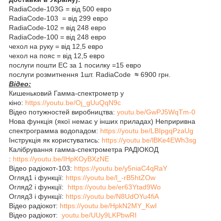
RadiaCode-103G = від 500 евро
RadiaCode-103 = від 299 евро
RadiaCode-102 = від 248 евро
RadiaCode-100 = від 248 евро
чехол на руку = від 12,5 евро
чехол на пояс = від 12,5 евро
послуги пошти ЕС за 1 посилку =15 евро
послуги розмитнення 1шт. RadiaCode
≈
6900 грн.
Відео:
Кишеньковий Гамма-спектрометр у
кіно:
https://youtu.be/Oj_gUuQqN9c
Відео потужностей виробництва:
youtu.be/GwPJ5WqTm-0
Нова функція (якої немає у інших приладах) Неприривна
спектрограмма водопадом:
https://youtu.be/LBIpgqPzaUg
Інструкція як користуватись:
https://youtu.be/lBKe4EWh3sg
Калібрування гамма-спектрометра РАДІОКОД
:
https://youtu.be/IHpKOyBXzNE
Відео радіокот-103:
https://youtu.be/y5niaC4qRaY
Огляд1 і функції:
https://youtu.be/l_-rB5htZOw
Огляд2 і функції:
https://youtu.be/er63Ytad9Wo
Огляд3 і функції:
https://youtu.be/N8UdOYu4fiA
Відео радіокот:
https://youtu.be/HpkN2MY_KwI
Відео радіокот:
youtu.be/UUy9LKPbwRI