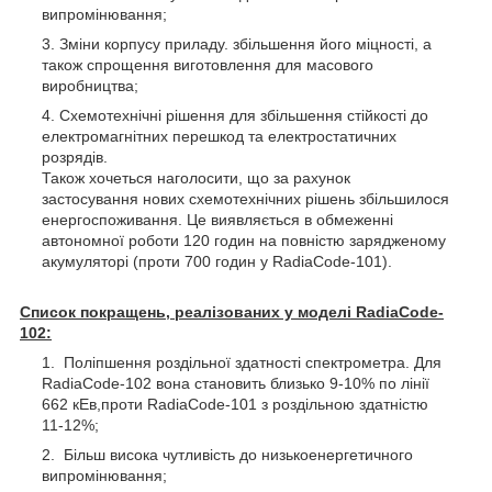
випромінювання;
Зміни корпусу приладу. збільшення його міцності, а
також спрощення виготовлення для масового
виробництва;
Схемотехнічні рішення для збільшення стійкості до
електромагнітних перешкод та електростатичних
розрядів.
Також хочеться наголосити, що за рахунок
застосування нових схемотехнічних рішень збільшилося
енергоспоживання. Це виявляється в обмеженні
автономної роботи 120 годин на повністю зарядженому
акумуляторі (проти 700 годин у RadiaCode-101).
Список покращень, реалізованих у моделі RadiaCode-
102:
Поліпшення роздільної здатності спектрометра. Для
RadiaCode-102 вона становить близько 9-10% по лінії
662 кЕв,проти RadiaCode-101 з роздільною здатністю
11-12%;
Більш висока чутливість до низькоенергетичного
випромінювання;