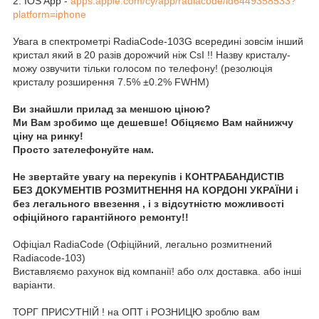
2. IOS App -
apps.apple.com/cy/app/radiacode/id6449358533?
platform=iphone
Увага в спектрометрі RadiaCode-103G всередині зовсім інший
кристал який в 20 разів дорожчий ніж CsI !! Назву кристалу-
можу озвучити тільки голосом по телефону! (резолюція
кристалу розширення 7.5% ±0.2% FWHM)
Ви знайшли прилад за меншою ціною?
Ми Вам зробимо ще дешевше! Обіцяємо Вам найнижчу
ціну на ринку!
Просто зателефонуйте нам.
Не звертайте увагу на перекупів і КОНТРАБАНДИСТІВ
БЕЗ ДОКУМЕНТІВ РОЗМИТНЕННЯ НА КОРДОНІ УКРАЇНИ і
без легального ввезення , і з відсутністю можливості
офіційного гарантійного ремонту!!
Офiцiал RadiaCode (Офіційний, легально розмитнений
Radiacode-103)
Виставляємо рахунок від компанії! або олх доставка. або інші
варіанти.
ТОРГ ПРИСУТНІЙ ! на ОПТ і РОЗНИЦЮ зроблю вам