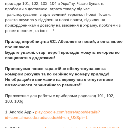
прилади 101, 102, 103, 104 в Україну. Часто бувають
проблеми з доставкою, втрата товару під час
транспортування, згорів великий термінал Нової Пошти,
ракета влучила у відділення нової пошти, відхилення
прикордонниками дозволу на ввезення в Україну, проблеми з
розмитненням, та інше... !
Прилад виробництва ЄС. Абсолютно новий, з останньою
прошивкою.
Будьте уважні, старі версії приладів можуть некоректно
працювати з додатками!
Пропонуємо повне гарантійне обслуговування за
номером рахунку та по серійному номеру приладу!
Не обращайте внимание на перекупов с отсутствием
возможности гарантийного ремонта!!
Приложение для работы с приборами радиакод 101, 102,
103, 103g:
1. Android App -
play.google.com/store/apps/details?
id=com.almacode.radiacode&hl=en_US&pli=1