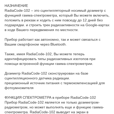
НАЗНАЧЕНИЕ
RadiaCode-102 – это сцинтилляторный носимый дозиметр с
функцией гамма-спектрометра, который Вы можете включить,
положить в рюкзак и ходить с ним повсюду до 12 дней без
подзарядки. и строить трек радиоактивности на Google-картах
в ходе Вашего передвижения по местности.
Прибор работает как автономно, так и может связаться с
Вашим смартфоном через Bluetooth.
Также, имея RadiaCode-102, Вы можете теперь
идентифицировать типы радиоактивных изотопов при
помощи встроенной функции гамма-спектрометрии.
Дозиметр RadiaCode-102 сконструирован на базе
сцинтилляционного датчика радиации.
прецизионный источник питания с термокомпенсацией для
фотоумножителя
ФУНКЦИЯ СПЕКТРОМЕТРА в приборе RadiaCode-102
Прибор RadiaCode-102 является не только дозиметром-
радиометром, но может выполнять еще и функцию гамма-
спектрометра. RadiaCode-102 выводит на экран в