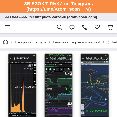
ЗВ'ЯЗОК ТІЛЬКИ по Telegram:
(https://t.me/Atom_scan_TM)
ATOM-SCAN™® Інтернет-магазин (atom-scan.com)
Товари та послуги
Резервна сторінка товарів 4
:) Ra