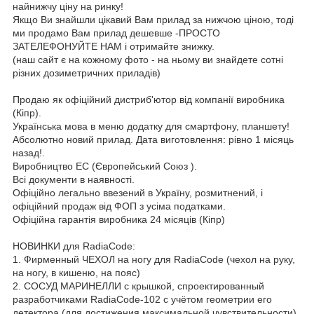
найнижчу ціну на ринку!
Якщо Ви знайшли цікавий Вам прилад за нижчою ціною, тоді
ми продамо Вам прилад дешевше -ПРОСТО
ЗАТЕЛЕФОНУЙТЕ НАМ і отримайте знижку.
(наш сайт є на кожному фото - на ньому ви знайдете сотні
різних дозиметричних приладів)
Продаю як офіційний дистриб'ютор від компанії виробника
(Кіпр).
Українська мова в меню додатку для смартфону, планшету!
Абсолютно новий прилад. Дата виготовлення: рівно 1 місяць
назад!.
Виробництво ЕС (Європейський Союз ).
Всі документи в наявності.
Офіційно легально ввезений в Україну, розмитнений, і
офіційний продаж від ФОП з усіма податками.
Офіційна гарантія виробника 24 місяців (Кіпр)
НОВИНКИ для RadiaCode:
1. Фирменный ЧЕХОЛ на ногу для RadiaCode (чехол на руку,
на ногу, в кишеню, на пояс)
2. СОСУД МАРИНЕЛЛИ с крышкой, спроектированный
разработчиками RadiaCode-102 с учётом геометрии его
детектора (для достижения максимальной чувствительности)