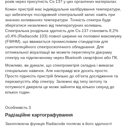
років через присутність Cs-137 у цих органічних матеріалах.
Кожен пристрій має індивідуальне калібрування температури,
що забезпечує послідовний спектральний запис навіть при
значних коливаннях температури. Точність спектра буде
зберігатися незалежно від температурних коливань.
Спектральна роздільна здатність для Cs-137 становить 8,2%
±0,4% (Radiacode 103) повної ширини на половині максимуму
(FWHM), що вважається промисловим стандартом для
сцинтиляційного спектроскопічного обладнання. Для
оптимальної візуалізації ви можете переглянути діаграму
спектру на підключеному через Bluetooth смартфоні або ПК.
Можливо, ви думали, що спектрометрія складна і вимагає
спеціальних навичок. Але насправді все досить просто.
Просто піднесіть пристрій близько до об’єкта дослідження та
перезапустіть збір спектру. Залежно від типу ізотопу та
потужності джерела це може зайняти від кількох секунд до
кількох годин.
Особливість 3
Радіаційне картографування
Захоплююча функція Radiacode полягає в його здатності