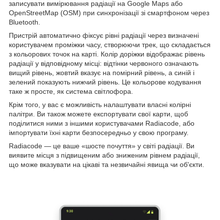
записувати вимірювання радіації на Google Maps або
OpenStreetMap (OSM) при синхронізації зі смартфоном через
Bluetooth.
Пристрій автоматично фіксує рівні радіації через визначені
користувачем проміжки часу, створюючи трек, що складається
з кольорових точок на карті. Колір доріжки відображає рівень
радіації у відповідному місці: відтінки червоного означають
вищий рівень, жовтий вказує на помірний рівень, а синій і
зелений показують нижчий рівень. Це кольорове кодування
таке ж просте, як система світлофора.
Крім того, у вас є можливість налаштувати власні колірні
палітри. Ви також можете експортувати свої карти, щоб
поділитися ними з іншими користувачами Radiacode, або
імпортувати їхні карти безпосередньо у свою програму.
Radiacode — це ваше «шосте почуття» у світі радіації. Ви
виявите місця з підвищеним або зниженим рівнем радіації,
що може вказувати на цікаві та незвичайні явища чи об'єкти.