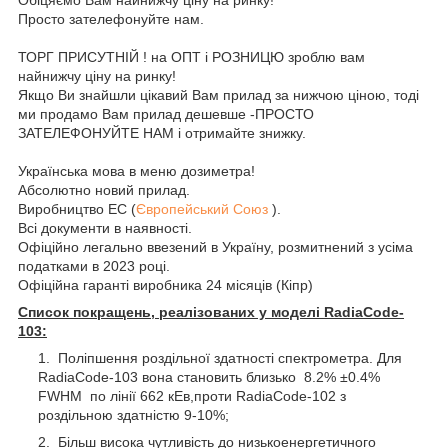
Просто зателефонуйте нам.
ТОРГ ПРИСУТНІЙ ! на ОПТ і РОЗНИЦЮ зроблю вам
найнижчу ціну на ринку!
Якщо Ви знайшли цікавий Вам прилад за нижчою ціною, тоді
ми продамо Вам прилад дешевше -ПРОСТО
ЗАТЕЛЕФОНУЙТЕ НАМ і отримайте знижку.
Українська мова в меню дозиметра!
Абсолютно новий прилад.
Виробництво ЕС (
Європейський Союз
).
Всі документи в наявності.
Офіційно легально ввезений в Україну, розмитнений з усіма
податками в 2023 році.
Офіційна гаранті виробника 24 місяців (Кіпр)
Список покращень, реалізованих у моделі RadiaCode-
103:
Поліпшення роздільної здатності спектрометра. Для
RadiaCode-103 вона становить близько 8.2% ±0.4%
FWHM по лінії 662 кЕв,проти RadiaCode-102 з
роздільною здатністю 9-10%;
Більш висока чутливість до низькоенергетичного