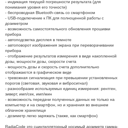
- индикация текущей погрешности результата (для
понимания уровня его точности)
- беспроводная Bluetooth-связь со смартфоном
- USB-подключение к ПК для полноценной работы с
дозиметром
- возможность самостоятельного обновления прошивки
прибора
- автоподсветка дисплея в темноте
- автоповорот изображения экрана при переворачивании
прибора
- отображение результатов измерения в виде накопленной
дозы, мощности дозы, скорости счета
- мощность дозы и скорость счета дополнительно
отображаются в графическом виде
- тревожная сигнализация при превышении установленных
порогов (световая, звуковая и вибросигнал)
- разнообразие используемых единиц измерения: рентген,
зиверт, имп/сек, имп/мин
- возможность передачи полученных данных не только на
компьютер и на смартфон, но и хранения во внешнем
облачном хранилище
- дозиметр легко заряжать (также, как смартфон)
RadiaCode это сцинтилляторный носимый дозиметр гамма-