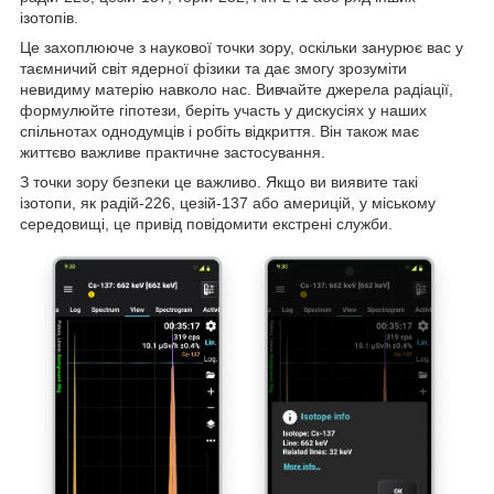
ізотопів.
Це захоплююче з наукової точки зору, оскільки занурює вас у
таємничий світ ядерної фізики та дає змогу зрозуміти
невидиму матерію навколо нас. Вивчайте джерела радіації,
формулюйте гіпотези, беріть участь у дискусіях у наших
спільнотах однодумців і робіть відкриття. Він також має
життєво важливе практичне застосування.
З точки зору безпеки це важливо. Якщо ви виявите такі
ізотопи, як радій-226, цезій-137 або америцій, у міському
середовищі, це привід повідомити екстрені служби.