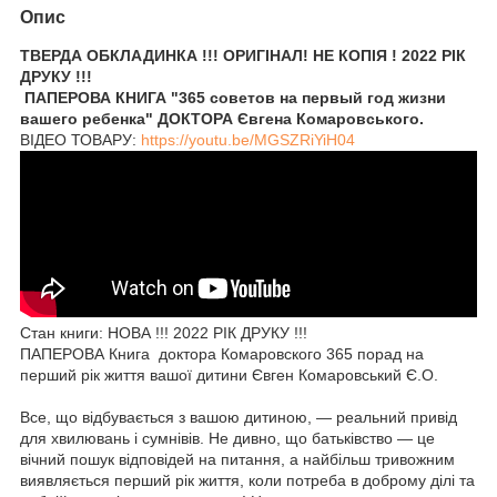
Опис
ТВЕРДА ОБКЛАДИНКА !!! ОРИГІНАЛ! НЕ КОПІЯ ! 2022 РІК
ДРУКУ !!!
ПАПЕРОВА КНИГА "365 советов на первый год жизни
вашего ребенка" ДОКТОРА Євгена Комаровського.
ВІДЕО ТОВАРУ:
https://youtu.be/MGSZRiYiH04
Стан книги: НОВА !!! 2022 РІК ДРУКУ !!!
ПАПЕРОВА Книга доктора Комаровского 365 порад на
перший рік життя вашої дитини Євген Комаровський Є.О.
Все, що відбувається з вашою дитиною, — реальний привід
для хвилювань і сумнівів. Не дивно, що батьківство — це
вічний пошук відповідей на питання, а найбільш тривожним
виявляється перший рік життя, коли потреба в доброму ділі та