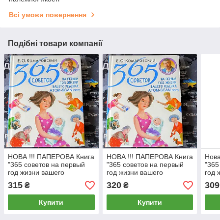
Всі умови повернення
Подібні товари компанії
НОВА !!! ПАПЕРОВА Книга
НОВА !!! ПАПЕРОВА Книга
Нов
"365 советов на первый
"365 советов на первый
"365
год жизни вашего
год жизни вашего
год 
ребенка"
ребенка"
ребе
315
320
309
₴
₴
Є.О.Комаровський
Є.О.Комаровський
О.
Купити
Купити