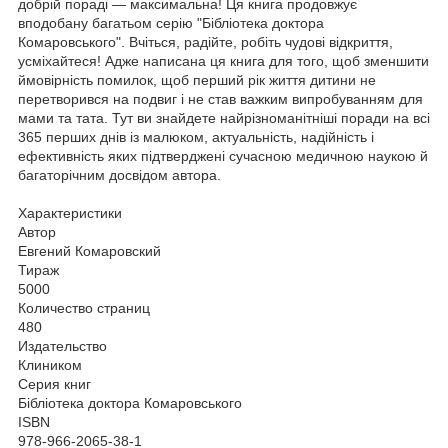
добрій пораді — максимальна! Ця книга продовжує
вподобану багатьом серію "Бібліотека доктора
Комаровського". Вчіться, радійте, робіть чудові відкриття,
усміхайтеся! Адже написана ця книга для того, щоб зменшити
ймовірність помилок, щоб перший рік життя дитини не
перетворився на подвиг і не став важким випробуванням для
мами та тата. Тут ви знайдете найрізноманітніші поради на всі
365 перших днів із малюком, актуальність, надійність і
ефективність яких підтверджені сучасною медичною наукою й
багаторічним досвідом автора.
Характеристики
Автор
Евгений Комаровский
Тираж
5000
Количество страниц
480
Издательство
Клиником
Серия книг
Бібліотека доктора Комаровського
ISBN
978-966-2065-38-1