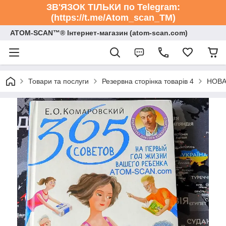
ЗВ'ЯЗОК ТІЛЬКИ по Telegram:
(https://t.me/Atom_scan_TM)
ATOM-SCAN™® Інтернет-магазин (atom-scan.com)
Товари та послуги
Резервна сторінка товарів 4
НОВА 