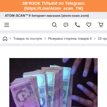
ЗВ'ЯЗОК ТІЛЬКИ по Telegram:
(https://t.me/Atom_scan_TM)
ATOM-SCAN™® Інтернет-магазин (atom-scan.com)
Товари та послуги
Резервна сторінка товарів 4
10 гр