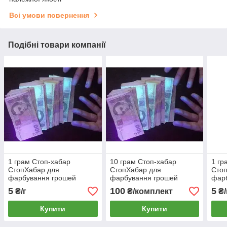
Всі умови повернення
Подібні товари компанії
1 грам Стоп-хабар
10 грам Стоп-хабар
1 гр
СтопХабар для
СтопХабар для
Сто
фарбування грошей
фарбування грошей
фар
банкнот кухонного посуду
банкнот кухонного посуду
банк
5
100
5
₴/г
₴/комплект
₴/
та іншого Стоп Хабар
та іншого Стоп Хабар
та і
Купити
Купити