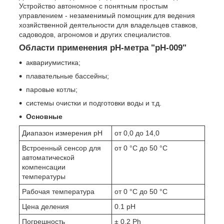
Устройство автономное с понятным простым
управлением - незаменимый помощник для ведения
хозяйственной деятельности для владельцев ставков,
садоводов, агрономов и других специалистов.
Области применения pH-метра "pH-009"
аквариумистика;
плавательные бассейны;
паровые котлы;
системы очистки и подготовки воды и т.д.
Основные
Диапазон измерения pH
от 0,0 до 14,0
Встроенный сенсор для
от 0 °C до 50 °C
автоматической
компенсации
температуры
Рабочая температура
от 0 °C до 50 °C
Цена деления
0.1 pH
Погрешность
± 0,2 Ph