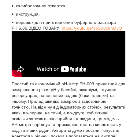
калибровочная отвертка.
инструкция.
порошок для приготовления буферного раствора
PH 6.86.ВІДЕО ТОВАРУ:
https://youtu.be/YoSwJc8hMvQ
Простий та економічний рН-метр РН-009 придатний для
вимірювання рівня рН у басейні, акваріумі, штучних
резервуарах, наповнених водою (баки, пляшки) та
іншому. Прилад швидко вимірює з задовільною
точністю. На відміну від індикаторних стрічок, результати
яких, по-перше, не точні, а по-друге, суб'єктивні,
оскільки залежать від сприйняття людини, ця модель
РН-метра спрощує та прискорює тест на кислотність у
воді та інших рідин. Алгоритм дуже простий - опустіть
електрод у рідину і покази відобразяться на дисплеї.