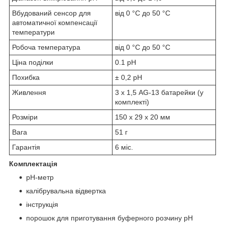
Вбудований сенсор для
від 0 °C до 50 °C
автоматичної компенсації
температури
Робоча температура
від 0 °C до 50 °C
Ціна поділки
0.1 рН
Похибка
± 0,2 рН
Живлення
3 х 1,5 AG-13 батарейки (у
комплекті)
Розміри
150 х 29 х 20 мм
Вага
51 г
Гарантія
6 міс.
Комплектація
рН-метр
калібрувальна відвертка
інструкція
порошок для приготування буферного розчину рН