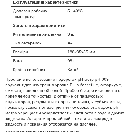
Експлуатаційні характеристики
Діапазон робочих
5...40°С
температур
Загальні характеристики
К-ть елементів живлення
3 шт.
Тип батарейок
AA
Розміри
188x35x35 мм
Вага
98 г
Країна виробник
Китай
Простой в использовании недорогой pH метр pH-009
подходит для измерения уровня PH в бассейне, аквариуме,
емкости, наполненной водой. Прибор быстро измеряет и с
приемлемой точностью. В отличие от лакмусовых
индикаторов, результаты которых не точны, и субъективны,
поскольку зависят от восприятия человека, эта модель ph-
метра упрощает и ускоряет тест кислотности в воде и других
жидкостях. Алгоритм простейший – окуните электрод в
жидкость и показания отобразятся на дисплее.
Характеристики pH-метра "pH-009"