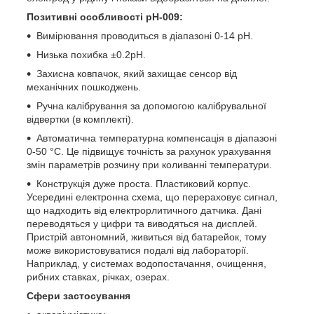
Позитивні особливості рН-009:
Вимірювання проводиться в діапазоні 0-14 рН.
Низька похибка ±0.2рН.
Захисна ковпачок, який захищає сенсор від
механічних пошкоджень.
Ручна калібрування за допомогою калібрувальної
відвертки (в комплекті).
Автоматична температурна компенсація в діапазоні
0-50 °C. Це підвищує точність за рахунок урахування
змін параметрів розчину при коливанні температури.
Конструкція дуже проста. Пластиковий корпус.
Усередині електронна схема, що перераховує сигнал,
що надходить від електрорлитичного датчика. Дані
переводяться у цифри та виводяться на дисплей.
Пристрій автономний, живиться від батарейок, тому
може використовуватися подалі від лабораторії.
Наприклад, у системах водопостачання, очищення,
рибних ставках, річках, озерах.
Сфери застосування