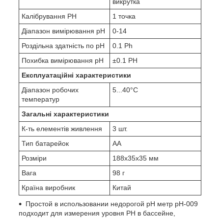
викрутка
Калібрування PH
1 точка
Діапазон вимірювання pH
0-14
Роздільна здатність по pH
0.1 Ph
Похибка вимірювання pH
±0.1 PH
Експлуатаційні характеристики
Діапазон робочих
5...40°С
температур
Загальні характеристики
К-ть елементів живлення
3 шт.
Тип батарейок
AA
Розміри
188x35x35 мм
Вага
98 г
Країна виробник
Китай
Простой в использовании недорогой pH метр pH-009
подходит для измерения уровня PH в бассейне,