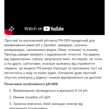
Простий та економічний рН-метр РН-009 придатний для
вимірювання рівня рН у басейні, акваріумі, штучних
резервуарах, наповнених водою (баки, пляшки) та іншому.
Прилад швидко вимірює з задовільною точністю. На відміну
від індикаторних стрічок, результати яких, по-перше, не точні,
а по-друге, суб'єктивні, оскільки залежать від сприйняття
людини, ця модель РН-метра спрощує та прискорює тест на
кислотність у воді та інших рідин. Алгоритм дуже простий -
опустіть електрод у рідину і покази відобразяться на дисплеї.
Позитивні особливості рН-009:
Вимірювання проводиться в діапазоні 0-14 рН.
Низька похибка ±0.2рН.
Захисна ковпачок, який захищає сенсор від
механічних пошкоджень.