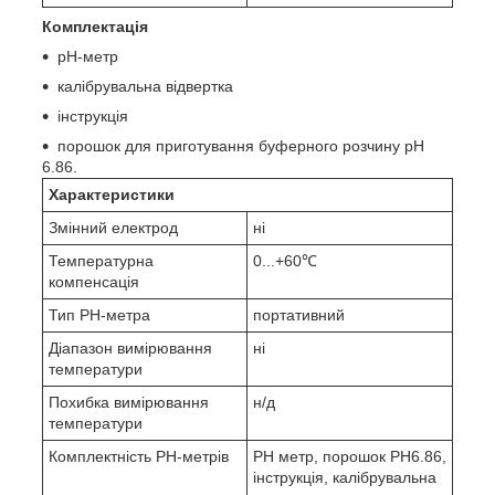
Комплектація
рН-метр
калібрувальна відвертка
інструкція
порошок для приготування буферного розчину рН
6.86.
Характеристики
Змінний електрод
ні
Температурна
0...+60℃
компенсація
Тип PH-метра
портативний
Діапазон вимірювання
ні
температури
Похибка вимірювання
н/д
температури
Комплектність PH-метрів
PH метр, порошок PH6.86,
інструкція, калібрувальна