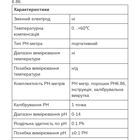
6.86.
Характеристики
Змінний електрод
ні
Температурна
0...+60℃
компенсація
Тип PH-метра
портативний
Діапазон вимірювання
ні
температури
Похибка вимірювання
н/д
температури
Комплектність PH-метрів
PH метр, порошок PH6.86,
інструкція, калібрувальна
викрутка
Калібрування PH
1 точка
Діапазон вимірювання pH
0-14
Роздільна здатність по pH
0.1 Ph
Похибка вимірювання pH
±0.1 PH