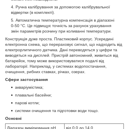
Ручна калібрування за допомогою калібрувальної
відвертки (в комплекті).
Автоматична температурна компенсація в діапазоні
0-50 °C. Це підвищує точність за рахунок урахування
змін параметрів розчину при коливанні температури.
Конструкція дуже проста. Пластиковий корпус. Усередині
електронна схема, що перераховує сигнал, що надходить від
електрорлитичного датчика. Дані переводяться у цифри та
виводяться на дисплей. Пристрій автономний, живиться від
батарейок, тому може використовуватися подалі від
лабораторії. Наприклад, у системах водопостачання,
очищення, рибних ставках, річках, озерах.
Сфери застосування
акваріумістика;
плавальні басейни;
парові котли;
системи очищення та підготовки води тощо.
Основні
Діапазон вимірювання рН
від 0,0 до 14,0