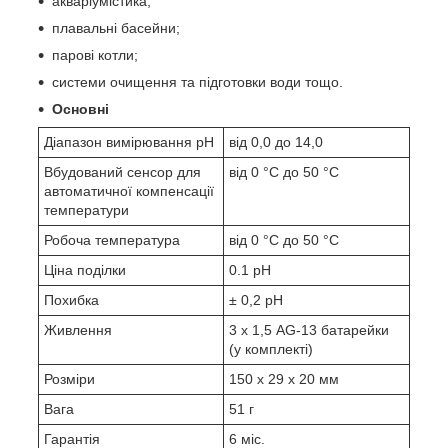
акваріумістика;
плавальні басейни;
парові котли;
системи очищення та підготовки води тощо.
Основні
Діапазон вимірювання рН
від 0,0 до 14,0
Вбудований сенсор для
від 0 °C до 50 °C
автоматичної компенсації
температури
Робоча температура
від 0 °C до 50 °C
Ціна поділки
0.1 рН
Похибка
± 0,2 рН
Живлення
3 х 1,5 AG-13 батарейки
(у комплекті)
Розміри
150 х 29 х 20 мм
Вага
51 г
Гарантія
6 міс.