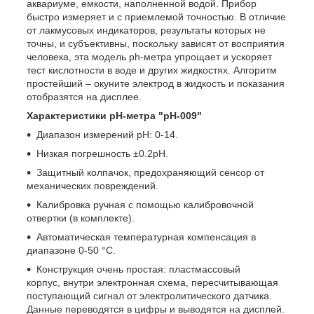
аквариуме, емкости, наполненной водой. Прибор
быстро измеряет и с приемлемой точностью. В отличие
от лакмусовых индикаторов, результаты которых не
точны, и субъективны, поскольку зависят от восприятия
человека, эта модель ph-метра упрощает и ускоряет
тест кислотности в воде и других жидкостях. Алгоритм
простейший – окуните электрод в жидкость и показания
отобразятся на дисплее.
Характеристики pH-метра "pH-009"
Диапазон измерений pH: 0-14.
Низкая погрешность ±0.2pH.
Защитный колпачок, предохраняющий сенсор от
механических повреждений.
Калибровка ручная с помощью калибровочной
отвертки (в комплекте).
Автоматическая температурная компенсация в
диапазоне 0-50 °C.
Конструкция очень простая: пластмассовый
корпус, внутри электронная схема, пересчитывающая
поступающий сигнал от электролитического датчика.
Данные переводятся в цифры и выводятся на дисплей.