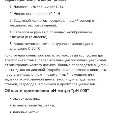
Диапазон измерений pH: 0-14.
Низкая погрешность ±0.2pH.
Защитный колпачок, предохраняющий сенсор от
механических повреждений.
Калибровка ручная с помощью калибровочной
отвертки (в комплекте).
Автоматическая температурная компенсация в
диапазоне 0-50 °C.
Конструкция очень простая: пластмассовый корпус, внутри
электронная схема, пересчитывающая поступающий сигнал
от электролитического датчика. Данные переводятся в цифры
и выводятся на дисплей. Устройство автономное с понятным
простым управлением - незаменимый помощник для
ведения хозяйственной деятельности для владельцев
ставков, садоводов, агрономов и других специалистов.
Области применения pH-метра "pH-009"
аквариумистика;
плавательные бассейны;
паровые котлы;