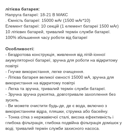
літієва батарея:
Напруга батареї: 18-21 В МАКС
. Ємність батареї: 15000 мАг (1500 мАг*10)
Елемент батареї: 10 секцій (1 елемент батареї 1500 мАг)
10 літієвих батарей, тривалий термін служби батареї.
100% збільшення часу роботи від батареї
Особливості:
- Бездротова конструкція, живлення від літій-іонної
акумуляторної батареї, зручна для роботи на відкритому
повітрі
- Гнучке використання, легке очищення.
- Літієва батарея великої ємності 15000 мА, зручна для
використання на відкритому повітрі
- Легка та зручна, тривалий термін служби батареї.
- Зручна зручна рукоятка, довготривале захоплення без
зусиль.
- Ви можете очистити будь-де, де є вода, включно з
використанням відра, пляшки, струмка або басейну.
- Тонка сітка з нержавіючої сталі, висока ефективність і
глибока фільтрація, глибока подвійна фільтрація домішок у
воді, тривалий термін служби захисного насоса.