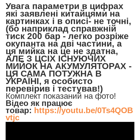
Увага параметри в цифрах
які заявлені китайцями на
картинках і в описі- не точні,
(бо наприклад справжній
тиск 200 бар - легко розріже
окупанта на дві частини, а
ця мийка на це не здатна,
АЛЕ З ЦСІХ ІСНУЮЧИХ
МИЙОК НА АКУМУЛЯТОРАХ -
ЦЯ САМА ПОТУЖНА В
УКРАЇНІ, я особисто
перевірив і тестував!)
Комплект показаний на фото!
Відео як працює
товар:
https://youtu.be/0Ts4QOB
vtjc