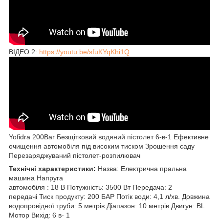
ВІДЕО 2:
https://youtu.be/sfuKYqKhi1Q
Yofidra 200Bar Безщітковий водяний пістолет 6-в-1 Ефективне
очищення автомобіля під високим тиском Зрошення саду
Перезаряджуваний пістолет-розпилювач
Технічні характеристики:
Назва: Електрична пральна
машина Напруга
автомобіля : 18 В Потужність: 3500 Вт Передача: 2
передачі Тиск продукту: 200 БАР Потік води: 4,1 л/хв. Довжина
водопровідної труби: 5 метрів Діапазон: 10 метрів Двигун: BL
Мотор Вихід: 6 в- 1