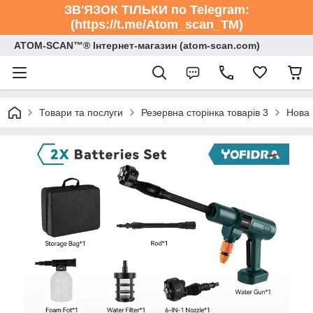
ЗВ'ЯЗОК ТІЛЬКИ по Telegram:
(https://t.me/Atom_scan_TM)
ATOM-SCAN™® Інтернет-магазин (atom-scan.com)
Товари та послуги
Резервна сторінка товарів 3
Нова 