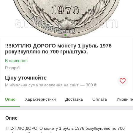
‼️‼️КУПЛЮ ДОРОГО монету 1 рубль 1976
року‼️купляю по 700 грн/штука.
В наявності
Роздріб
Ціну уточнюйте
Мінімальна сума замовлення на сайті — 300 ₴
Опис
Характеристики
Доставка
Оплата
Умови п
Опис
‼️‼️КУПЛЮ ДОРОГО монету 1 рубль 1976 року‼️купляю по 700