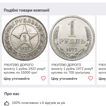
Подібні товари компанії
‼️‼️КУПЛЮ ДОРОГО
‼️‼️КУПЛЮ ДОРОГО
‼️‼
монету 1 рубль 1922 року‼️
монету 1 рубль 1972 року‼️
моне
купляю по 15000 грн/
купляю по 700 грн/штука.
купл
штука.
Ціну уточнюйте
Ціну уточнюйте
Цін
Про нас
100% позитивних з 6 відгуків за рік