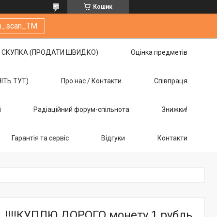
Кошик
m_scan_TM
СКУПКА (ПРОДАТИ ШВИДКО)
Оцінка предметів
НІТЬ ТУТ)
Про нас / Контакти
Співпраця
і
Радіаційний форум-спільнота
Знижки!
Гарантія та сервіс
Відгуки
Контакти
‼️‼️КУПЛЮ ДОРОГО монету 1 рубль