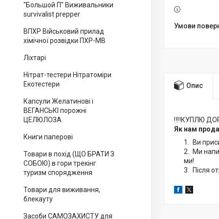
"Большой П" Виживальники
survivalist prepper
ВПХР Військовий прилад
хімічної розвідки ПХР-МВ
Ліхтарі
Нітрат-тестери Нітратоміри
Екотестери
Опис
Капсули Желатинові і
ВЕГАНСЬКІ порожні
ЦЕЛЮЛОЗА
‼️‼️КУПЛЮ ДО
Як нам прода
Книги паперові
Ви прис
Ми напи
Товари в похід (ЩО БРАТИ З
ми!
СОБОЮ) в гори трекінг
Після от
туризм спорядження
Товари для виживання,
блекауту
Засоби САМОЗАХИСТУ для