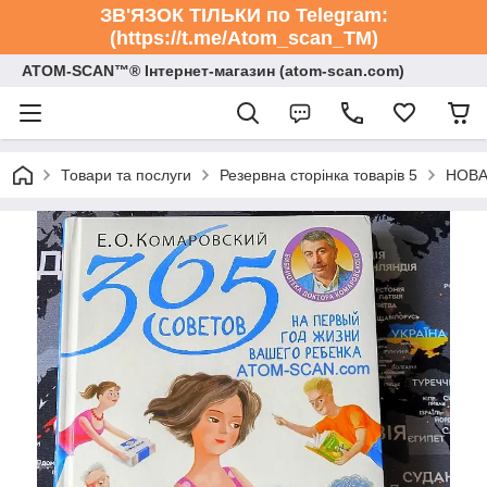
ЗВ'ЯЗОК ТІЛЬКИ по Telegram:
(https://t.me/Atom_scan_TM)
ATOM-SCAN™® Інтернет-магазин (atom-scan.com)
Товари та послуги
Резервна сторінка товарів 5
НОВА 