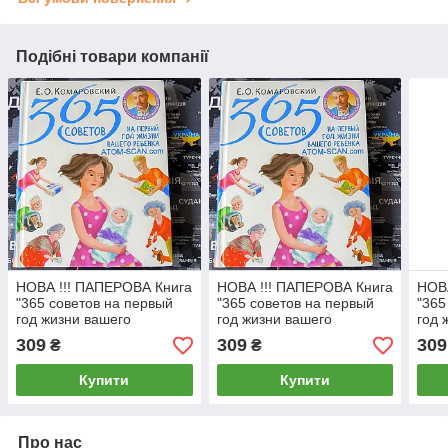
Подібні товари компанії
НОВА !!! ПАПЕРОВА Книга
НОВА !!! ПАПЕРОВА Книга
НОВА
"365 советов на первый
"365 советов на первый
"365
год жизни вашего
год жизни вашего
год 
ребенка"
ребенка"
ребе
309
309
309
₴
₴
Є.О.Комаровський
Є.О.Комаровський
Є.О.
Купити
Купити
Про нас