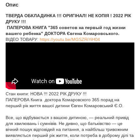
Опис
ТВЕРДА ОБКЛАДИНКА !!! ОРИГІНАЛ! НЕ КОПІЯ ! 2022 РІК
ДРУКУ !!!
ПАПЕРОВА КНИГА "365 советов на первый год жизни
вашего ребенка" ДОКТОРА Євгена Комаровського.
ВІДЕО ТОВАРУ:
https://youtu.be/MGSZRiYiH04
Стан книги: НОВА !!! 2022 РІК ДРУКУ !!!
ПАПЕРОВА Книга доктора Комаровского 365 порад на
перший рік життя вашої дитини Євген Комаровський Є.О.
Все, що відбувається з вашою дитиною, — реальний привід
для хвилювань і сумнівів. Не дивно, що батьківство — це
вічний пошук відповідей на питання, а найбільш тривожним
виявляється перший рік життя, коли потреба в доброму ділі та