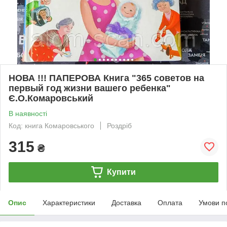
НОВА !!! ПАПЕРОВА Книга "365 советов на
первый год жизни вашего ребенка"
Є.О.Комаровський
В наявності
Код: книга Комаровського
Роздріб
315
₴
Купити
Опис
Характеристики
Доставка
Оплата
Умови п