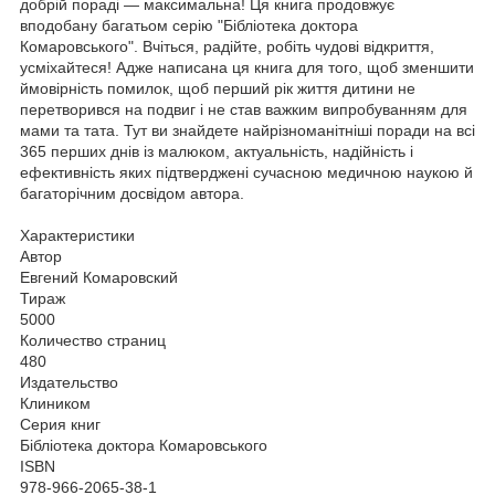
добрій пораді — максимальна! Ця книга продовжує
вподобану багатьом серію "Бібліотека доктора
Комаровського". Вчіться, радійте, робіть чудові відкриття,
усміхайтеся! Адже написана ця книга для того, щоб зменшити
ймовірність помилок, щоб перший рік життя дитини не
перетворився на подвиг і не став важким випробуванням для
мами та тата. Тут ви знайдете найрізноманітніші поради на всі
365 перших днів із малюком, актуальність, надійність і
ефективність яких підтверджені сучасною медичною наукою й
багаторічним досвідом автора.
Характеристики
Автор
Евгений Комаровский
Тираж
5000
Количество страниц
480
Издательство
Клиником
Серия книг
Бібліотека доктора Комаровського
ISBN
978-966-2065-38-1