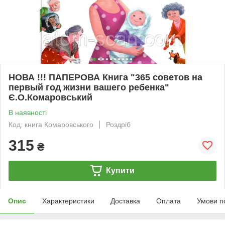
НОВА !!! ПАПЕРОВА Книга "365 советов на
первый год жизни вашего ребенка"
Є.О.Комаровський
В наявності
Код: книга Комаровського
Роздріб
315
₴
Купити
Опис
Характеристики
Доставка
Оплата
Умови п