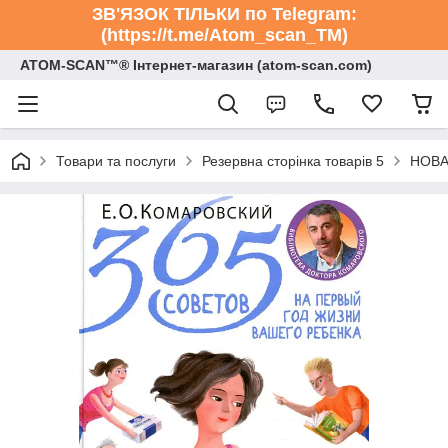
ЗВ'ЯЗОК ТІЛЬКИ по Telegram:
(https://t.me/Atom_scan_TM)
ATOM-SCAN™® Інтернет-магазин (atom-scan.com)
Товари та послуги
Резервна сторінка товарів 5
НОВА 