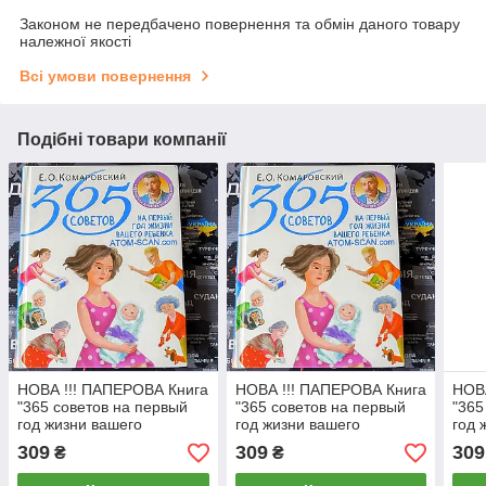
Законом не передбачено повернення та обмін даного товару
належної якості
Всі умови повернення
Подібні товари компанії
НОВА !!! ПАПЕРОВА Книга
НОВА !!! ПАПЕРОВА Книга
НОВА
"365 советов на первый
"365 советов на первый
"365
год жизни вашего
год жизни вашего
год 
ребенка"
ребенка"
ребе
309
309
309
₴
₴
Є.О.Комаровський
Є.О.Комаровський
Є.О.