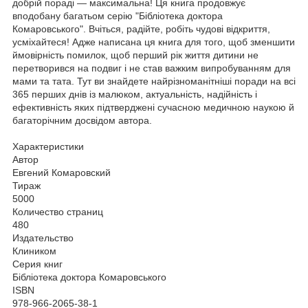
добрій пораді — максимальна! Ця книга продовжує
вподобану багатьом серію "Бібліотека доктора
Комаровського". Вчіться, радійте, робіть чудові відкриття,
усміхайтеся! Адже написана ця книга для того, щоб зменшити
ймовірність помилок, щоб перший рік життя дитини не
перетворився на подвиг і не став важким випробуванням для
мами та тата. Тут ви знайдете найрізноманітніші поради на всі
365 перших днів із малюком, актуальність, надійність і
ефективність яких підтверджені сучасною медичною наукою й
багаторічним досвідом автора.
Характеристики
Автор
Евгений Комаровский
Тираж
5000
Количество страниц
480
Издательство
Клиником
Серия книг
Бібліотека доктора Комаровського
ISBN
978-966-2065-38-1