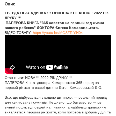
Опис
ТВЕРДА ОБКЛАДИНКА !!! ОРИГІНАЛ! НЕ КОПІЯ ! 2022 РІК
ДРУКУ !!!
ПАПЕРОВА КНИГА "365 советов на первый год жизни
вашего ребенка" ДОКТОРА Євгена Комаровського.
ВІДЕО ТОВАРУ:
https://youtu.be/MGSZRiYiH04
Стан книги: НОВА !!! 2022 РІК ДРУКУ !!!
ПАПЕРОВА Книга доктора Комаровского 365 порад на
перший рік життя вашої дитини Євген Комаровський Є.О.
Все, що відбувається з вашою дитиною, — реальний привід
для хвилювань і сумнівів. Не дивно, що батьківство — це
вічний пошук відповідей на питання, а найбільш тривожним
виявляється перший рік життя, коли потреба в доброму ділі та