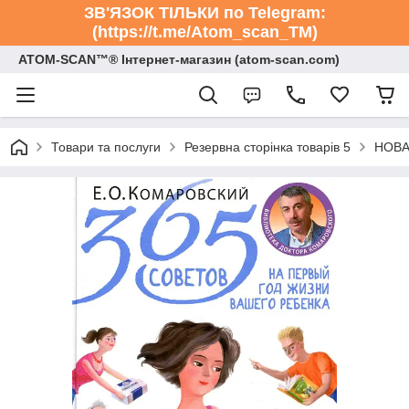
ЗВ'ЯЗОК ТІЛЬКИ по Telegram:
(https://t.me/Atom_scan_TM)
ATOM-SCAN™® Інтернет-магазин (atom-scan.com)
Товари та послуги
Резервна сторінка товарів 5
НОВА 