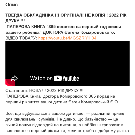
Опис
ТВЕРДА ОБКЛАДИНКА !!! ОРИГІНАЛ! НЕ КОПІЯ ! 2022 РІК
ДРУКУ !!!
ПАПЕРОВА КНИГА "365 советов на первый год жизни
вашего ребенка" ДОКТОРА Євгена Комаровського.
ВІДЕО ТОВАРУ:
https://youtu.be/MGSZRiYiH04
Стан книги: НОВА !!! 2022 РІК ДРУКУ !!!
ПАПЕРОВА Книга доктора Комаровского 365 порад на
перший рік життя вашої дитини Євген Комаровський Є.О.
Все, що відбувається з вашою дитиною, — реальний привід
для хвилювань і сумнівів. Не дивно, що батьківство — це
вічний пошук відповідей на питання, а найбільш тривожним
виявляється перший рік життя, коли потреба в доброму ділі та