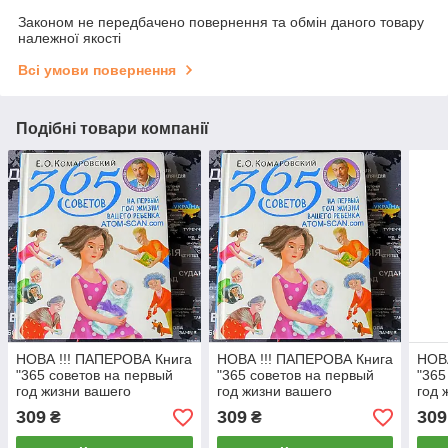
Законом не передбачено повернення та обмін даного товару
належної якості
Всі умови повернення
Подібні товари компанії
НОВА !!! ПАПЕРОВА Книга
НОВА !!! ПАПЕРОВА Книга
НОВА
"365 советов на первый
"365 советов на первый
"365
год жизни вашего
год жизни вашего
год 
ребенка"
ребенка"
ребе
309
309
309
₴
₴
Є.О.Комаровський
Є.О.Комаровський
Є.О.