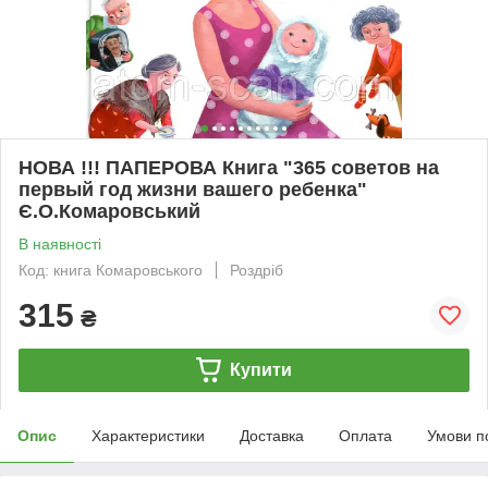
НОВА !!! ПАПЕРОВА Книга "365 советов на
первый год жизни вашего ребенка"
Є.О.Комаровський
В наявності
Код: книга Комаровського
Роздріб
315
₴
Купити
Опис
Характеристики
Доставка
Оплата
Умови п