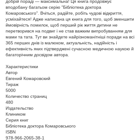
добрій пораді — максимальна! Ця книга продовжує
вподобану багатьом серію "Бібліотека доктора
Комаровського". Вчіться, радійте, робіть чудові відкриття,
усміхайтеся! Адже написана ця книга для того, щоб зменшити
ймовірність помилок, щоб перший рік життя дитини не
перетворився на подвиг і не став важким випробуванням для
мами та тата. Тут ви знайдете найрізноманітніші поради на всі
365 перших днів із малюком, актуальність, надійність і
ефективність яких підтверджені сучасною медичною наукою й
багаторічним досвідом автора.
Характеристики
Автор
Евгений Комаровский
Тираж
5000
Количество страниц
480
Издательство
Клиником
Серия книг
Бібліотека доктора Комаровського
ISBN
978-966-2065-38-1