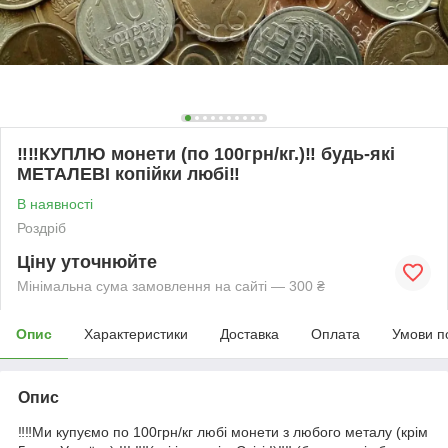
‼️‼️КУПЛЮ монети (по 100грн/кг.)‼️ будь-які
МЕТАЛЕВІ копійки любі‼️
В наявності
Роздріб
Ціну уточнюйте
Мінімальна сума замовлення на сайті — 300 ₴
Опис
Характеристики
Доставка
Оплата
Умови п
Опис
‼️‼️Ми купуємо по 100грн/кг любі монети з любого металу (крім