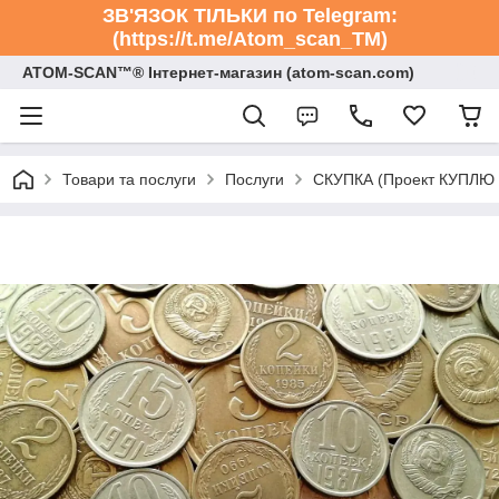
ЗВ'ЯЗОК ТІЛЬКИ по Telegram:
(https://t.me/Atom_scan_TM)
ATOM-SCAN™® Інтернет-магазин (atom-scan.com)
Товари та послуги
Послуги
СКУПКА (Проект КУПЛЮ