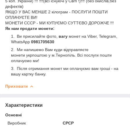
5 коп. України) !!! ‼️‼️(всі існуючі у Світі !)‼️‼️ (без окислів,без
дефектів)
ЯКЩО У ВАС МЕНШЕ 2 кілограм - ПОСЛУГИ ПОШТИ
ОПЛАЧУЄТЕ ВИ!
МОНЕТИ СССР - МИ КУПУЄМО СУТТЄВО ДОРОЖЧЕ !!!
Як нам продати монети:
Ви присилайте фото,
вагу
монет на Viber, Telegram,
WhatsApp
0981705630
Ми напишемо Вам куди відправляєте
монети укрпоштою у м.Тернопіль. Всі послуги пошти
оплачуємо ми!
Після отримання монет ми оплачуємо вам гроші - на
вашу картку банку.
Приховати
Характеристики
Основні
Виробник
СРСР