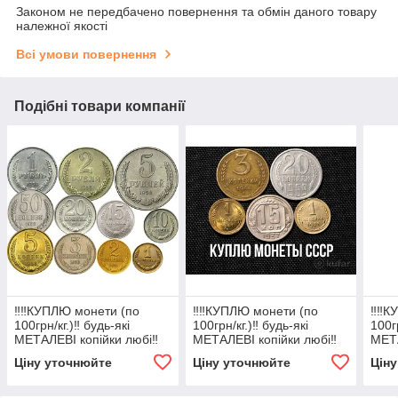
Законом не передбачено повернення та обмін даного товару
належної якості
Всі умови повернення
Подібні товари компанії
‼️‼️КУПЛЮ монети (по
‼️‼️КУПЛЮ монети (по
‼️‼️
100грн/кг.)‼️ будь-які
100грн/кг.)‼️ будь-які
100гр
МЕТАЛЕВІ копійки любі‼️
МЕТАЛЕВІ копійки любі‼️
МЕТА
Ціну уточнюйте
Ціну уточнюйте
Цін