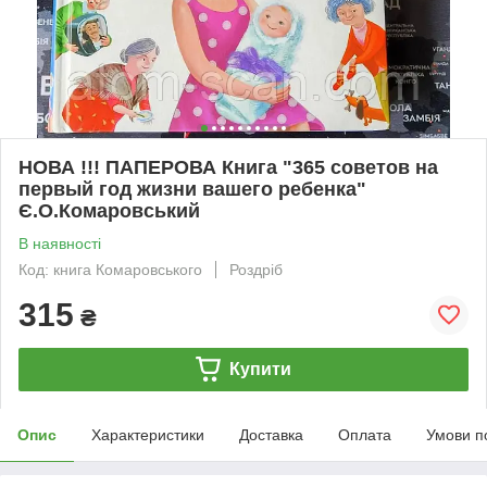
НОВА !!! ПАПЕРОВА Книга "365 советов на
первый год жизни вашего ребенка"
Є.О.Комаровський
В наявності
Код: книга Комаровського
Роздріб
315
₴
Купити
Опис
Характеристики
Доставка
Оплата
Умови п