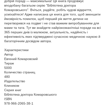
добрій пораді — максимальна! Ця книга продовжує
вподобану багатьом серію "Бібліотека доктора
Комаровського". Вчіться, радійте, робіть чудові відкриття,
усміхайтеся! Адже написана ця книга для того, щоб зменшити
ймовірність помилок, щоб перший рік життя дитини не
перетворився на подвиг і не став важким випробуванням для
мами та тата. Тут ви знайдете найрізноманітніші поради на всі
365 перших днів із малюком, актуальність, надійність і
ефективність яких підтверджені сучасною медичною наукою й
багаторічним досвідом автора.
Характеристики
Автор
Евгений Комаровский
Тираж
5000
Количество страниц
480
Издательство
Клиником
Серия книг
Бібліотека доктора Комаровського
ISBN
978-966-2065-38-1