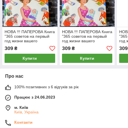
НОВА !!! ПАПЕРОВА Книга
НОВА !!! ПАПЕРОВА Книга
НОВА
"365 советов на первый
"365 советов на первый
"365
год жизни вашего
год жизни вашего
год 
ребенка"
ребенка"
ребе
309
309
309
₴
₴
Є.О.Комаровський
Є.О.Комаровський
Є.О.
Купити
Купити
Про нас
100% позитивних з 6 відгуків за рік
Працює з 24.06.2023
м. Київ
Київ, Україна
Контакти