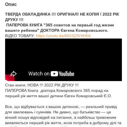
Опис
ТВЕРДА ОБКЛАДИНКА !!! ОРИГІНАЛ! НЕ КОПІЯ ! 2022 РІК
ДРУКУ !!!
ПАПЕРОВА КНИГА "365 советов на первый год жизни
вашего ребенка" ДОКТОРА Євгена Комаровського.
ВІДЕО ТОВАРУ:
https://youtu.be/MGSZRiYiH04
Стан книги: НОВА !!! 2022 РІК ДРУКУ !!!
ПАПЕРОВА Книга доктора Комаровского 365 порад на
перший рік життя вашої дитини Євген Комаровський Є.О.
Все, що відбувається з вашою дитиною, — реальний привід
для хвилювань і сумнівів. Не дивно, що батьківство — це
вічний пошук відповідей на питання, а найбільш тривожним
виявляється перший рік життя, коли потреба в доброму ділі та