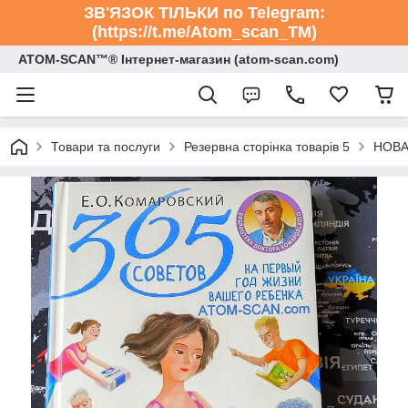
ЗВ'ЯЗОК ТІЛЬКИ по Telegram:
(https://t.me/Atom_scan_TM)
ATOM-SCAN™® Інтернет-магазин (atom-scan.com)
Товари та послуги
Резервна сторінка товарів 5
НОВА 