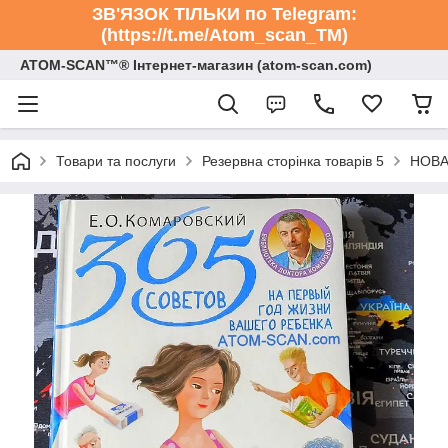
ЗВ'ЯЗОК ТІЛЬКИ по Telegram:
(https://t.me/Atom_scan_TM)
ATOM-SCAN™® Інтернет-магазин (atom-scan.com)
Товари та послуги
Резервна сторінка товарів 5
НОВА 