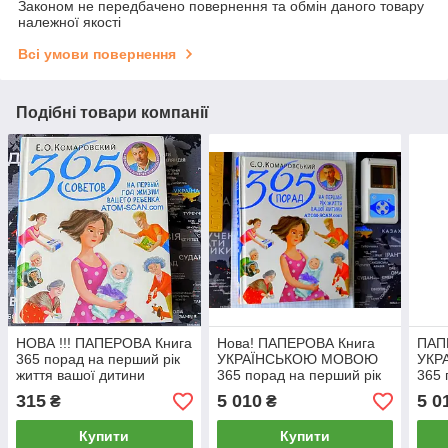
Законом не передбачено повернення та обмін даного товару
належної якості
Всі умови повернення
Подібні товари компанії
НОВА !!! ПАПЕРОВА Книга
Нова! ПАПЕРОВА Книга
ПАП
365 порад на перший рік
УКРАЇНСЬКОЮ МОВОЮ
УКР
життя вашої дитини
365 порад на перший рік
365 
Є.О.Комаровський
життя вашої дитини
житт
315
5 010
5 0
₴
₴
Є.О.Комаровський
Є.О.
Купити
Купити