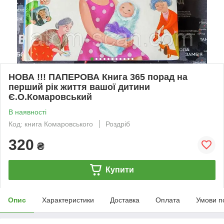
НОВА !!! ПАПЕРОВА Книга 365 порад на
перший рік життя вашої дитини
Є.О.Комаровський
В наявності
Код: книга Комаровського
Роздріб
320
₴
Купити
Опис
Характеристики
Доставка
Оплата
Умови п