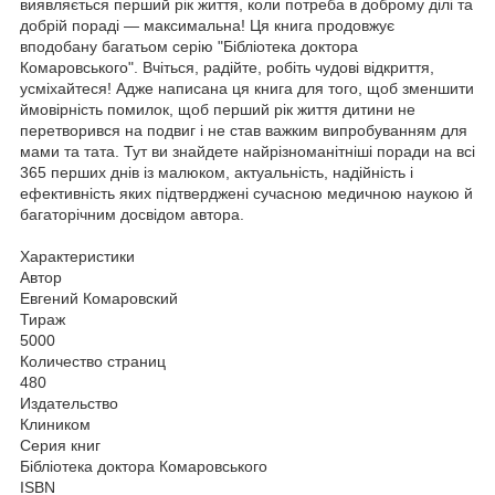
виявляється перший рік життя, коли потреба в доброму ділі та
добрій пораді — максимальна! Ця книга продовжує
вподобану багатьом серію "Бібліотека доктора
Комаровського". Вчіться, радійте, робіть чудові відкриття,
усміхайтеся! Адже написана ця книга для того, щоб зменшити
ймовірність помилок, щоб перший рік життя дитини не
перетворився на подвиг і не став важким випробуванням для
мами та тата. Тут ви знайдете найрізноманітніші поради на всі
365 перших днів із малюком, актуальність, надійність і
ефективність яких підтверджені сучасною медичною наукою й
багаторічним досвідом автора.
Характеристики
Автор
Евгений Комаровский
Тираж
5000
Количество страниц
480
Издательство
Клиником
Серия книг
Бібліотека доктора Комаровського
ISBN