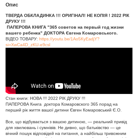
Опис
ТВЕРДА ОБКЛАДИНКА !!! ОРИГІНАЛ! НЕ КОПІЯ ! 2022 РІК
ДРУКУ !!!
ПАПЕРОВА КНИГА "365 советов на первый год жизни
вашего ребенка" ДОКТОРА Євгена Комаровського.
ВІДЕО ТОВАРУ:
https://youtu.be/1Ao5KyEadjY?
si=XwCa4D_zKU-e9csl
Стан книги: НОВА !!! 2022 РІК ДРУКУ !!!
ПАПЕРОВА Книга доктора Комаровского 365 порад на
перший рік життя вашої дитини Євген Комаровський Є.О.
Все, що відбувається з вашою дитиною, — реальний привід
для хвилювань і сумнівів. Не дивно, що батьківство — це
вічний пошук відповідей на питання, а найбільш тривожним