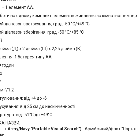
 – 1 елемент AA.
боти на одному комплекті елементів живлення за кімнатної темпера
 діапазон застосування, град -50 °C/+49 °C.
 діапазон зберігання, град -50 °C/+85 °C
ї
дюйма (Д) x 2 дюйма (Ш) x 2,25 дюйма (В)
ення: 1 батарея типу АА
0 годин
x
º
м f/1.2
гулювання: від +4 до -6
сування: від 25 см до нескінченності
атура: від -51°C до +49°C
А НАЗВИ:
нгл.
Army/Navy "Portable Visual Search"
) - Армійський/флот "Портат
ки.