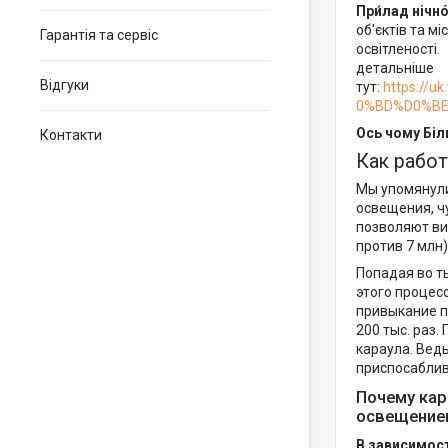
При́лад нічн
об'єктів та м
Гарантія та сервіс
освітленості.
детальніше
Відгуки
тут:
https:/
0%BD%D0%B
Ось чому Біл
Контакти
Как рабо
Мы упомянули
освещения, ч
позволяют ви
против 7 млн)
Попадая во т
этого процес
привыкание п
200 тыс. раз
караула. Вед
приспосаблив
Почему кар
освещением
В зависимост