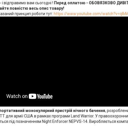
 і відправимо вам сьогодні !
Перед оплатою - ОБОВЯЗКОВО ДИВІ
айте повністю весь опис товару!
азаний принцип роботи тут:
https://www.youtube.com/watch?v=qI
портативний монокулярний пристрій нічного бачення
, розробле
TT для армії США в рамках програми Land Warrior. У правоохоронн
ься під позначенням Night Enforcer NEPVS-14. Виробляється компані