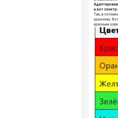
Адаптировавш
а вот спектр
Так, в потем
красному. Во
красным осв