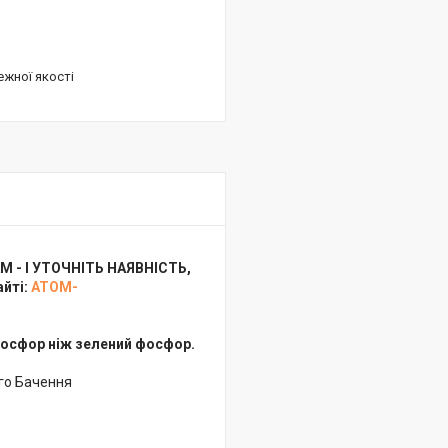
ежної якості
М - І УТОЧНІТЬ НАЯВНІСТЬ,
айті:
ATOM-
 фосфор ніж зелений фосфор.
го Бачення