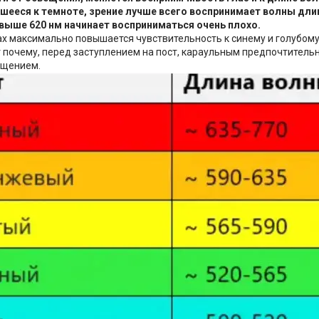
ееся к темноте, зрение лучше всего воспринимает волны длино
 выше 620 нм начинает восприниматься очень плохо.
ках максимально повышается чувствительность к синему и голубому 
т почему, перед заступлением на пост, караульным предпочтитель
ещением.