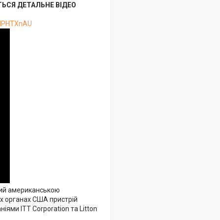
ТЬСЯ ДЕТАЛЬНЕ ВІДЕО
bMPHTXnAU
ний американською
их органах США пристрій
ями ITT Corporation та Litton