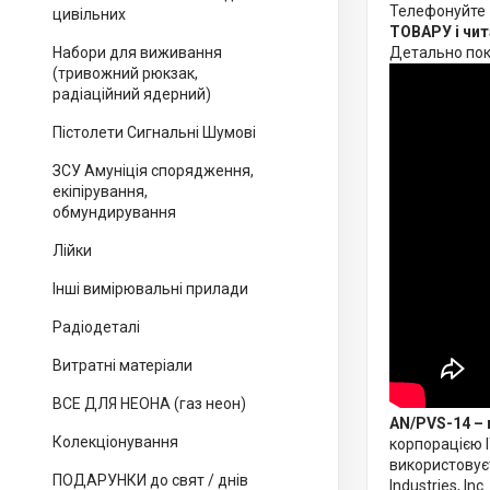
Телефонуйте -
цивільних
ТОВАРУ і чит
Набори для виживання
Детально пок
(тривожний рюкзак,
радіаційний ядерний)
Пістолети Сигнальні Шумові
ЗСУ Амуніція спорядження,
екіпірування,
обмундирування
Лійки
Інші вимірювальні прилади
Радіодеталі
Витратні матеріали
ВСЕ ДЛЯ НЕОНА (газ неон)
AN/PVS-14 – 
Колекціонування
корпорацією I
використовуєт
ПОДАРУНКИ до свят / днів
Industries, Inc.