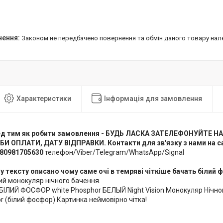
Законом не передбачено повернення та обмін даного товару нал
Характеристики
Інформація для замовлення
еред тим як робити замовлення - БУДЬ ЛАСКА ЗАТЕЛЕФОНУЙТЕ НА
И ОПЛАТИ, ДАТУ ВІДПРАВКИ. Контакти для зв'язку з нами на с
80981705630
телефон/Viber/Telegram/WhatsApp/Signal
у тексту описано чому саме очі в темряві чіткіше бачать білий
й монокуляр нічного бачення.
 БІЛИЙ ФОСФОР white Phosphor БЕЛЫЙ Night Vision Монокуляр Нічно
r (білий фосфор) Картинка неймовірно чітка!
: