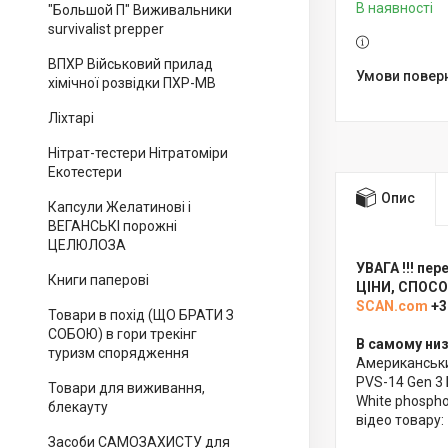
В наявності
"Большой П" Виживальники
survivalist prepper
ВПХР Військовий прилад
хімічної розвідки ПХР-МВ
Ліхтарі
Нітрат-тестери Нітратоміри
Екотестери
Опис
Капсули Желатинові і
ВЕГАНСЬКІ порожні
ЦЕЛЮЛОЗА
УВАГА !!! п
Книги паперові
ЦІНИ, СПОСОБ
SCAN.com
+3
Товари в похід (ЩО БРАТИ З
СОБОЮ) в гори трекінг
В самому низ
туризм спорядження
Американськи
PVS-14 Gen 3
Товари для виживання,
White phospho
блекауту
відео товару
Засоби САМОЗАХИСТУ для