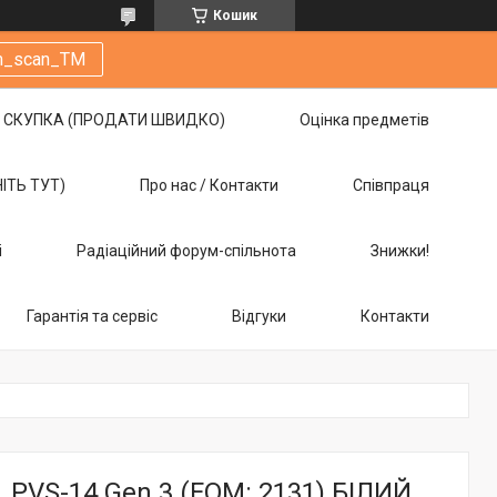
Кошик
m_scan_TM
СКУПКА (ПРОДАТИ ШВИДКО)
Оцінка предметів
НІТЬ ТУТ)
Про нас / Контакти
Співпраця
і
Радіаційний форум-спільнота
Знижки!
Гарантія та сервіс
Відгуки
Контакти
PVS-14 Gen 3 (FOM: 2131) БІЛИЙ