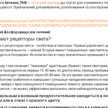
óго бáчення, ПНБ
—
оптичний прилад
, що слугує для отримання у 
ісцевості. Призначений для виявлення, розпізнавання та спостере
/uk.wikipedia.org/wiki/%D0%9F%D1%80%D0%B8%D0%BB%D0%B0%D
E%D0%B3%D0%BE_%D0%B1%D0%B0%D1%87%D0%B5%D0%BD%D0%B
ий фосфор краще ніж зелений:
тают рецепторы света?
 о рецепторах света – колбочках и палочках. Первые различают ц
увствительность – низкая. Вторые имеют повышенную чувствительн
деть в полумраке. Их количество в глазу значительно превышает к
.
ьму, глаз начинает “темновую” адаптацию (бывает также световая,
са приходится на первые 15-30 мин, но длится весь период пребыв
роисходит примерно через 60-80 мин. За это время чувствительно
. Поэтому грабители и совершают успешные нападения именно в пе
ь выйдя с ярко освещенного помещения в темноту, зрение охранни
ается – не может эффективно выполнять свои наблюдательные ф
аульным и военным предпочтительнее находиться в п
 или в очках с красного цвета
и от освещения, меняется восприимчивость глаз и к длине вол