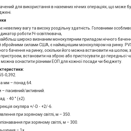
ачений для використання в наземних нічних операціях, що може бу
джені.
ики
 невелику вагу та високу роздільну здатність. Головними особливо
ндикатор роботи ІЧ-освітлювача,
найбільш широко визнаним монокулярним приладом нічного бачення 
 збройними силами США, є найміцнішим монокуляром на ринку. PVS
ного бачення на ринку, оскільки його можна встановити на шолом, 
 пристроєм, встановити на зброю або пристосувати до передньої ч
 можна оснастити різними ЕОП для кожної посади чи бюджету.
актеристики:
55-0,392.
на мм – понад 64.
 – пасивний/активний.
д. - 40 ° (±2).
рекція окуляра +/-D - +2/-6.
влення при зоряному світлі, м – 350.
пізнавання при зоряному світлі, м – 300.
льшення – 1×.