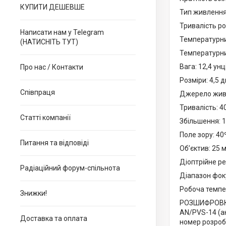
КУПИТИ ДЕШЕВШЕ
Тип живлення
Тривалість ро
Написати нам у Telegram
Температурний
(НАТИСНІТЬ ТУТ)
Температурний
Вага: 12,4 унці
Про нас / Контакти
Розміри: 4,5 
Співпраця
Джерело живл
Тривалість: 4
Статті компанії
Збільшення: 1
Поле зору: 40
Питання та відповіді
Об’єктив: 25 м
Діоптрійне ре
Радіаційний форум-спільнота
Діапазон фоку
Робоча темпер
Знижки!
РОЗШИФРОВК
AN/PVS-14 (а
Доставка та оплата
номер розроб