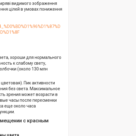
темряві видимого зображення
ження цілей в умовах пониження
0%B4_%D0%BD%D1%96%D1%87%D
D%D1%8F
вета, хороши для нормального
ость к слабому свету,
олбочки (около 130 млн
 цветовая). Пик активности
ания без света. Максимальное
сть зрения может возрасти в
рвые часы после пересменки
ка еще около часа
ункции.
омещении с красным
ны цвета.