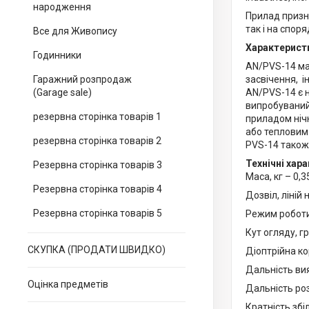
народження
Прилад призн
так і на споря
Все для Живопису
Характерист
Годинники
AN/PVS-14 має
Гаражний розпродаж
засвічення, і
(Garage sale)
AN/PVS-14 є 
випробуваний
резервна сторінка товарів 1
приладом ніч
або тепловим
резервна сторінка товарів 2
PVS-14 також
Технічні хар
Резервна сторінка товарів 3
Маса, кг – 0,3
Резервна сторінка товарів 4
Дозвіл, ліній 
Резервна сторінка товарів 5
Режим роботи
Кут огляду, гра
СКУПКА (ПРОДАТИ ШВИДКО)
Діоптрійна ко
Дальність вия
Оцінка предметів
Дальність роз
Кратність збі