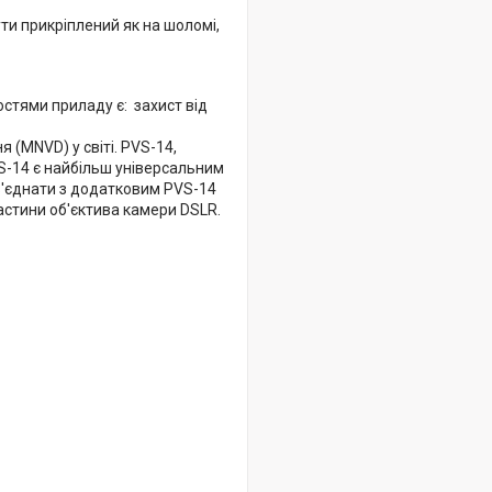
ти прикріплений як на шоломі,
стями приладу є: захист від
(MNVD) у світі. PVS-14,
-14 є найбільш універсальним
з'єднати з додатковим PVS-14
астини об'єктива камери DSLR.