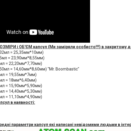
ОЗМІРИ і ОБ'ЄМ капсул (Ми заміряли особисто!!!) в закритому д
1,32мл = 25,35мм*10мм)
85мл = 23,90мм*8,55мм)
9мл = 22,20мм*7,70мм)
,50мл = 14,60мм*8,60мм) "Mr. Boombastic"
9мл = 19,55мм*7мм)
9мл = 18мм*6,40мм)
8мл = 15,90мм*5,90мм)
3мл = 14,40мм*5,30мм)
3мл = 11,10мм*4,90мм)
псул в наявності:
редні параметри капсул які написані невідомими людьми в інте