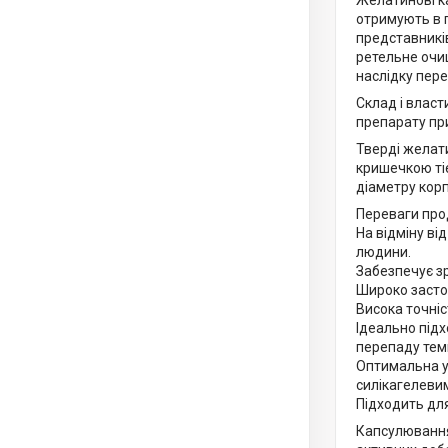
Желатинові ка
отримують в п
представників
ретельне очи
наслідку пер
Склад і власт
препарату пр
Тверді желат
кришечкою ті
діаметру корп
Переваги про
На відміну ві
людини.
Забезпечує зр
Широко застос
Висока точніс
Ідеально підх
перепаду тем
Оптимальна у
силікагелеви
Підходить для
Капсулювання 