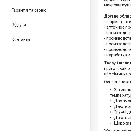
микрокапсула
Гарантія та сервіс
Другие обла
- фармацевт
Відгуки
- аптечное п
- производст
- производст
Контакти
- производст
- производст
- наработка 
Тверді желат
приготовані 
або хімічних 
Основне їхнє
Захищає 
температу
Дає змог
Дають зм
Зручні д
Дають зм
Широка г