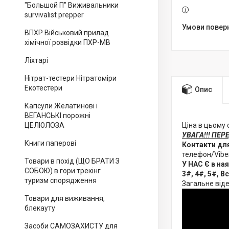
"Большой П" Виживальники
survivalist prepper
ВПХР Військовий прилад
хімічної розвідки ПХР-МВ
Ліхтарі
Нітрат-тестери Нітратоміри
Екотестери
Опис
Капсули Желатинові і
ВЕГАНСЬКІ порожні
ЦЕЛЮЛОЗА
Ціна в цьому 
УВАГА!!! ПЕР
Книги паперові
Контакти для
телефон/Vibe
Товари в похід (ЩО БРАТИ З
У НАС Є в на
СОБОЮ) в гори трекінг
3#, 4#, 5#, 
туризм спорядження
Загальне від
Товари для виживання,
блекауту
Засоби САМОЗАХИСТУ для