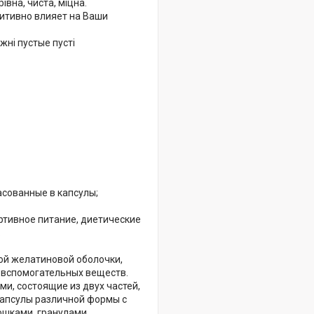
вна, чиста, міцна.
зитивно влияет на Ваши
ні пустые пусті
асованные в капсулы;
ртивное питание, диетические
.
ой желатиновой оболочки,
 вспомогательных веществ.
и, состоящие из двух частей,
 капсулы различной формы с
шками, гранулами,