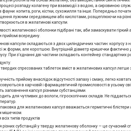
псули роблять на основі желатину, без використання синтетичних по
роцесі розпаду колагену при взаємодії з водою, а сировиною служ
 фауни: копита, роги, кістки, сухожилля та інше. Попередньо поча
щення лужним середовищем або кислотами, розщеплюючи на різні а
етворюються в желатинові капсули.
ивості желатинової оболонки підібрані так, аби замаскувати гіркий
и прийомі всередину.
инові капсули складаються з двох циліндричних частин: корпусу з 
єї ж форми, але коротшою. Внутрішній діаметр кришечки фактично
усу. При з’єднанні дві частини складають контейнер стандартних ро
дукту:
д твердих спресованих таблеток вміст в желатинових капсул легше 
учність прийому внаслідок відсутності запаху і смаку, легко ковтат
овуються в харчовій і фармацевтичній промисловості в усьому світ
ть заповнення капсул різними субстанціями.
одить для чутливих до вологи, гігроскопічних складів. Не піддається
ператур.
паковка для желатинових капсул вважається герметичні блістери а
м мішечком.
 всіх типів продуктів
різних субстанцій у тверду желатинову оболонку — це сучасний спо