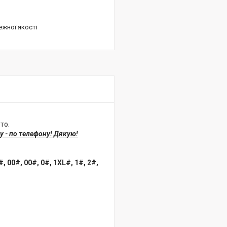
ежної якості
то.
 - по телефону! Дякую!
00#, 00#, 0#, 1XL#, 1#, 2#,