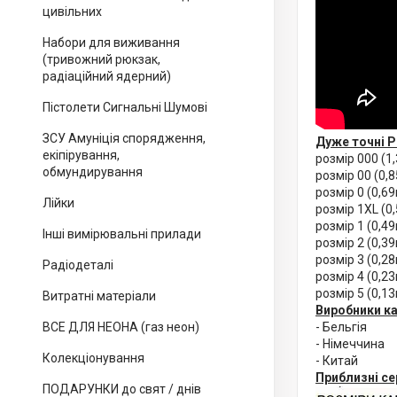
цивільних
Набори для виживання
(тривожний рюкзак,
радіаційний ядерний)
Пістолети Сигнальні Шумові
ЗСУ Амуніція спорядження,
Дуже точні Р
екіпірування,
розмір 000 (
обмундирування
розмір 00 (0,
розмір 0 (0,6
Лійки
розмір 1XL (0
розмір 1 (0,4
Інші вимірювальні прилади
розмір 2 (0,3
розмір 3 (0,2
Радіодеталі
розмір 4 (0,2
розмір 5 (0,1
Витратні матеріали
Виробники ка
ВСЕ ДЛЯ НЕОНА (газ неон)
- Бельгія
- Німеччина
Колекціонування
- Китай
Приблизні се
ПОДАРУНКИ до свят / днів