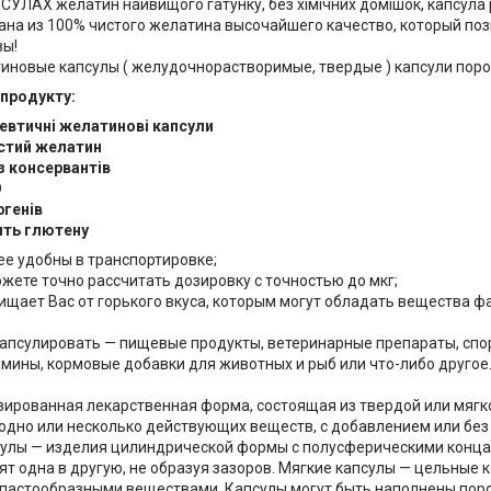
ЛАХ желатин найвищого гатунку, без хімічних домішок, капсула рі
ана из 100% чистого желатина высочайшего качество, который по
вы!
иновые капсулы ( желудочнорастворимые, твердые ) капсули порож
продукту:
втичні желатинові капсули
стий желатин
з консервантів
О
ргенів
ить глютену
ее удобны в транспортировке;
ожете точно рассчитать дозировку с точностью до мкг;
ищает Вас от горького вкуса, которым могут обладать вещества ф
капсулировать — пищевые продукты, ветеринарные препараты, спо
амины, кормовые добавки для животных и рыб или что-либо другое
зированная лекарственная форма, состоящая из твердой или мягк
дно или несколько действующих веществ, с добавлением или без
улы — изделия цилиндрической формы с полусферическими концам
ят одна в другую, не образуя зазоров. Мягкие капсулы — цельные
пастообразными веществами. Капсулы могут быть наполнены поро