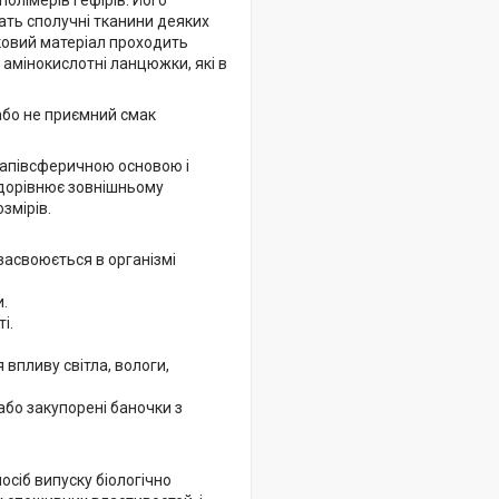
лімерів і ефірів. Його
ать сполучні тканини деяких
тковий матеріал проходить
мінокислотні ланцюжки, які в
 або не приємний смак
напівсферичною основою і
 дорівнює зовнішньому
змірів.
засвоюється в організмі
и.
і.
 впливу світла, вологи,
бо закупорені баночки з
сіб випуску біологічно