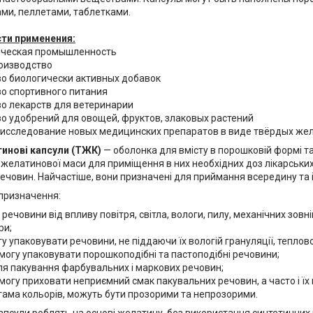
ми, пеллетами, таблетками.
сти применения:
ическая промышленность
роизводство
во биологически активных добавок
во спортивного питания
во лекарств для ветеринарии
во удобрений для овощей, фруктов, злаковых растений
и исследование новых медицинских препаратов в виде твёрдых же
инові капсули (ТЖК)
— оболонка для вмісту в порошковій формі та
з желатинової маси для приміщення в них необхідних доз лікарськ
речовин. Найчастіше, вони призначені для приймання всередину та 
 призначення:
речовини від впливу повітря, світла, вологи, пилу, механічних зовн
ри;
у упаковувати речовини, не піддаючи їх вологій грануляції, теплово
огу упаковувати порошкоподібні та пастоподібні речовини;
ля пакування фарбувальних і маркових речовин;
огу приховати неприємний смак пакувальних речовин, а часто і їх
ама кольорів, можуть бути прозорими та непрозорими.