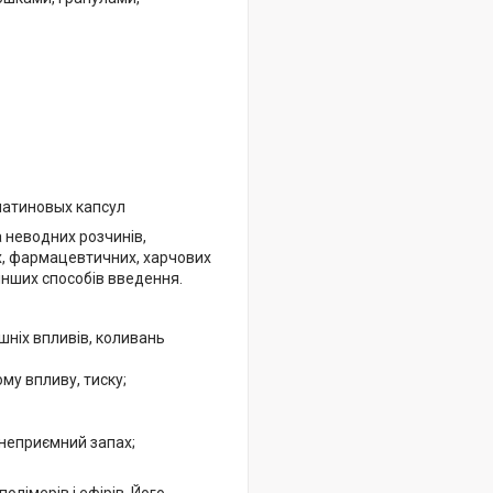
латиновых капсул
 неводних розчинів,
их, фармацевтичних, харчових
інших способів введення.
ішніх впливів, коливань
му впливу, тиску;
 неприємний запах;