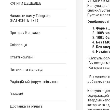
У НАШИХ КАПСУ
КУПИТИ ДЕШЕВШЕ
Капсула сдел
связки/суста
Пустые желат
Написати нам у Telegram
(НАТИСНІТЬ ТУТ)
Особливості 
Фармаце
Про нас / Контакти
100% чи
100% бе
Без ГМ
Співпраця
Без але
Не міст
Статті компанії
-Капсулы бол
-Вы всегда м
-Капсула защ
Питання та відповіді
- Вы можете 
добавки, вит
Радіаційний форум-спільнота
Капсула — до
Знижки!
содержащей о
Твердые капс
которые вход
Доставка та оплата
жидкими или 