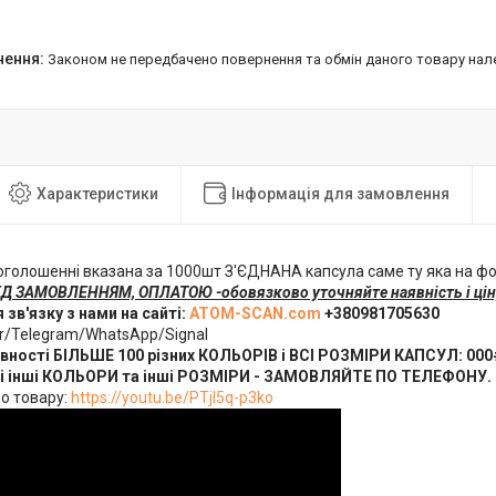
Законом не передбачено повернення та обмін даного товару нал
Характеристики
Інформація для замовлення
оголошенні вказана за 1000шт З'ЄДНАНА капсула саме ту яка на фо
ЕД ЗАМОВЛЕННЯМ, ОПЛАТОЮ -обовязково уточняйте наявність і ціну
 зв'язку з нами на сайті:
ATOM-SCAN.com
+380981705630
r/Telegram/WhatsApp/Signal
явності БІЛЬШЕ 100 різних КОЛЬОРІВ і ВСІ РОЗМІРИ КАПСУЛ: 000#, 
Всі інші КОЛЬОРИ та інші РОЗМІРИ - ЗАМОВЛЯЙТЕ ПО ТЕЛЕФОНУ.
ео товару:
https://youtu.be/PTjI5q-p3ko