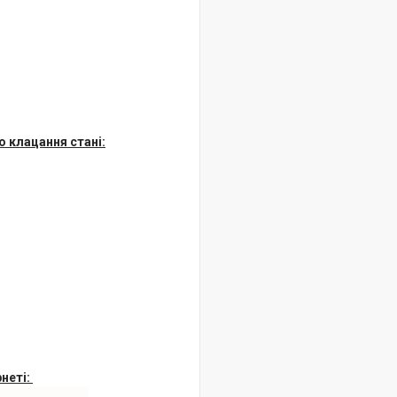
о клацання стані:
рнеті: