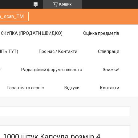
Кошик
m_scan_TM
СКУПКА (ПРОДАТИ ШВИДКО)
Оцінка предметів
НІТЬ ТУТ)
Про нас / Контакти
Співпраця
і
Радіаційний форум-спільнота
Знижки!
Гарантія та сервіс
Відгуки
Контакти
1000 штук Капсула розмір 4